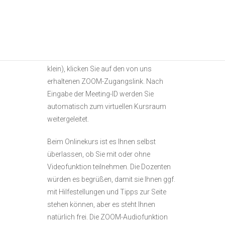
Nachdem Sie sich die kostenlose ZOOM-
App auf einen PC oder ein Tablet
heruntergeladen haben (auch Handy ist
möglich, aber der Bildschirm ist hier sehr
klein), klicken Sie auf den von uns
erhaltenen ZOOM-Zugangslink. Nach
Eingabe der Meeting-ID werden Sie
automatisch zum virtuellen Kursraum
weitergeleitet.
Beim Onlinekurs ist es Ihnen selbst
überlassen, ob Sie mit oder ohne
Videofunktion teilnehmen. Die Dozenten
würden es begrüßen, damit sie Ihnen ggf.
mit Hilfestellungen und Tipps zur Seite
stehen können, aber es steht Ihnen
natürlich frei. Die ZOOM-Audiofunktion