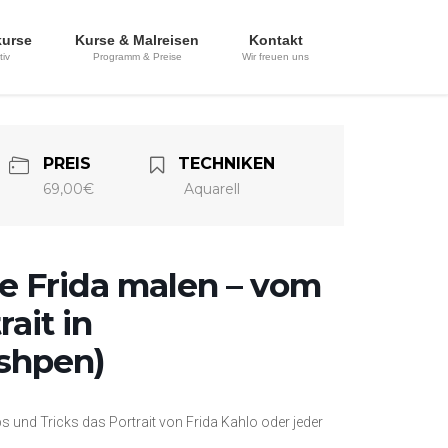
kurse
Kurse & Malreisen
Kontakt
tiv
Programm & Preise
Wir freuen uns
PREIS
TECHNIKEN
69,00€
Aquarell
e Frida malen – vom
ait in
ushpen)
pps und Tricks das Portrait von Frida Kahlo oder jeder