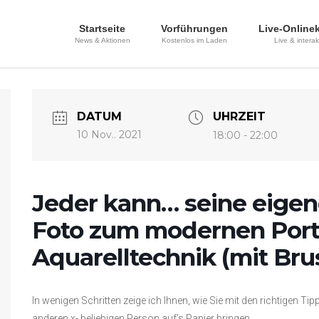
Startseite
Vorführungen
Live-Online
News & Aktionen
Kostenlos im Laden
Live & interak
DATUM
UHRZEIT
10 Nov.. 2021
18:00 - 22:00
Jeder kann… seine eigen
Foto zum modernen Portr
Aquarelltechnik (mit Br
In wenigen Schritten zeige ich Ihnen, wie Sie mit den richtigen Ti
anderen x- beliebigen Person auf’s Papier bringen.