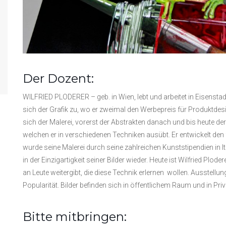
Der Dozent:
WILFRIED PLODERER – geb. in Wien, lebt und arbeitet in Eisenst
sich der Grafik zu, wo er zweimal den Werbepreis für Produktdes
sich der Malerei, vorerst der Abstrakten danach und bis heute de
welchen er in verschiedenen Techniken ausübt. Er entwickelt den f
wurde seine Malerei durch seine zahlreichen Kunststipendien in It
in der Einzigartigkeit seiner Bilder wieder. Heute ist Wilfried Plod
an Leute weitergibt, die diese Technik erlernen wollen. Ausstell
Popularität. Bilder befinden sich in öffentlichem Raum und in Priv
Bitte mitbringen: