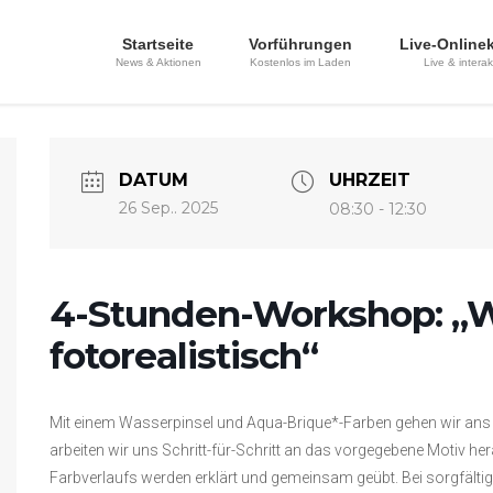
Startseite
Vorführungen
Live-Online
News & Aktionen
Kostenlos im Laden
Live & interak
DATUM
UHRZEIT
26 Sep.. 2025
08:30 - 12:30
4-Stunden-Workshop: „W
fotorealistisch“
Mit einem Wasserpinsel und Aqua-Brique*-Farben gehen wir ans
arbeiten wir uns Schritt-für-Schritt an das vorgegebene Motiv he
Farbverlaufs werden erklärt und gemeinsam geübt. Bei sorgfältige