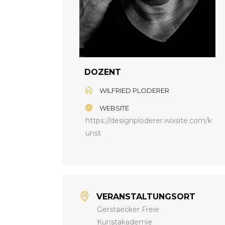
DOZENT
WILFRIED PLODERER
WEBSITE
https://designploderer.wixsite.com/k
unst
VERANSTALTUNGSORT
Gerstaecker Freie
Kunstakademie