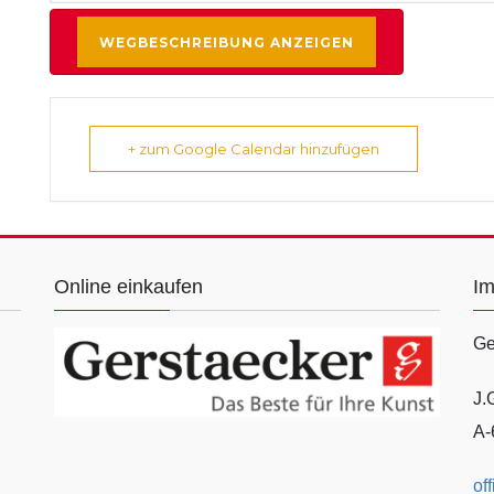
+ zum Google Calendar hinzufügen
Online einkaufen
I
Ge
J.
A-
of