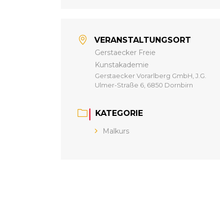
VERANSTALTUNGSORT
Gerstaecker Freie
Kunstakademie
Gerstaecker Vorarlberg GmbH, J.G.
Ulmer-Straße 6, 6850 Dornbirn
KATEGORIE
Malkurs