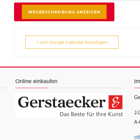
+ zum Google Calendar hinzufügen
Online einkaufen
I
Ge
J.
A-
of