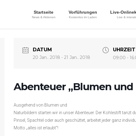
Startseite
Vorführungen
Live-Online
News & Aktionen
Kostenlos im Laden
Live & interak
DATUM
UHRZEIT
20 Jan.. 2018
- 21 Jan.. 2018
09:00 - 16
Abenteuer „Blumen und 
Ausgehend von Blumen und
Naturbildern starten wir in unser Abenteuer. Der Kohlestift tanzt du
Pinsel, Spachtel oder auch geschüttet, arbeitet jeder ganz indivi
Motto „alles ist erlaubt“!