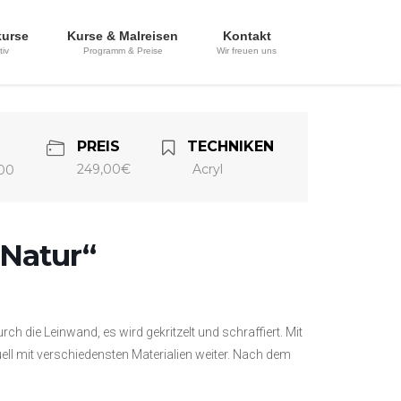
kurse
Kurse & Malreisen
Kontakt
tiv
Programm & Preise
Wir freuen uns
PREIS
TECHNIKEN
249,00€
Acryl
:00
Natur“
rch die Leinwand, es wird gekritzelt und schraffiert. Mit
duell mit verschiedensten Materialien weiter. Nach dem