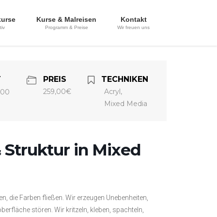
kurse
Kurse & Malreisen
Kontakt
tiv
Programm & Preise
Wir freuen uns
T
PREIS
TECHNIKEN
259,00€
Acryl,
:00
Mixed Media
& Struktur in Mixed
zen, die Farben fließen. Wir erzeugen Unebenheiten,
loberfläche stören. Wir kritzeln, kleben, spachteln,