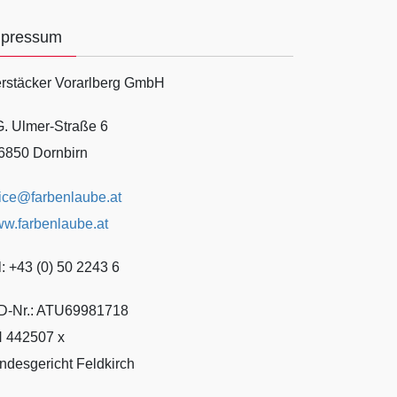
mpressum
rstäcker Vorarlberg GmbH
G. Ulmer-Straße 6
6850 Dornbirn
fice@farbenlaube.at
w.farbenlaube.at
l: +43 (0) 50 2243 6
D-Nr.: ATU69981718
 442507 x
ndesgericht Feldkirch