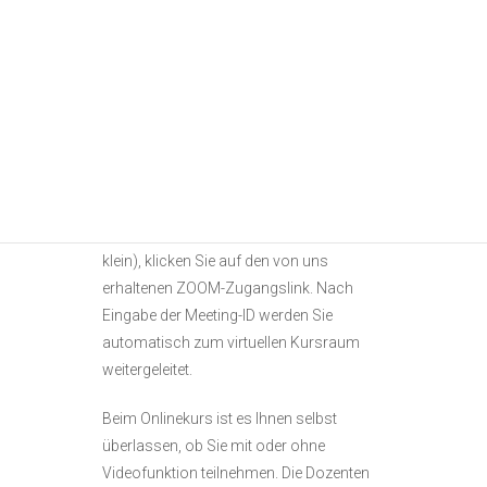
Empfehlungen. Den Zugangslink für
ZOOM sowie eine Meeting-ID und die
Motivvorlage (je nach Kurs) erhalten Sie
spätestens 7 Tage vor Kursbeginn.
Nachdem Sie sich die kostenlose ZOOM-
App auf einen PC oder ein Tablet
heruntergeladen haben (auch Handy ist
möglich, aber der Bildschirm ist hier sehr
klein), klicken Sie auf den von uns
erhaltenen ZOOM-Zugangslink. Nach
Eingabe der Meeting-ID werden Sie
automatisch zum virtuellen Kursraum
weitergeleitet.
Beim Onlinekurs ist es Ihnen selbst
überlassen, ob Sie mit oder ohne
Videofunktion teilnehmen. Die Dozenten