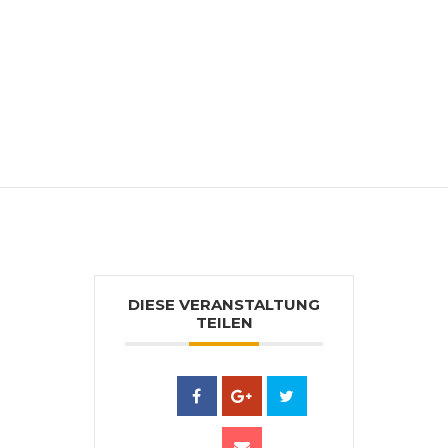
bewertet. Anmeldeschluss ist der 01. Juni
2019!
Bitte mitbringen: Vollständige
Aquarellausrüstung. Malmaterial kann bis
max. 14 Tage vor Kursbeginn in der
Farbenlaube-Gerstäcker vorbestellt
werden.
DIESE VERANSTALTUNG
TEILEN