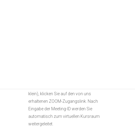
zahlbar spätestens 14 Tage vor
Kursbeginn), weitere Informationen zum
Onlinekurs sowie eine Materialliste mit
Empfehlungen. Den Zugangslink für
ZOOM sowie eine Meeting-ID und die
Motivvorlage (je nach Kurs) erhalten Sie
spätestens 7 Tage vor Kursbeginn.
Nachdem Sie sich die kostenlose ZOOM-
App auf einen PC oder ein Tablet
heruntergeladen haben (auch Handy ist
möglich, aber der Bildschirm ist hier sehr
klein), klicken Sie auf den von uns
erhaltenen ZOOM-Zugangslink. Nach
Eingabe der Meeting-ID werden Sie
automatisch zum virtuellen Kursraum
weitergeleitet.