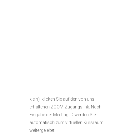
zahlbar spätestens 14 Tage vor
Kursbeginn), weitere Informationen zum
Onlinekurs sowie eine Materialliste mit
Empfehlungen. Den Zugangslink für
ZOOM sowie eine Meeting-ID und die
Motivvorlage (je nach Kurs) erhalten Sie
spätestens 7 Tage vor Kursbeginn.
Nachdem Sie sich die kostenlose ZOOM-
App auf einen PC oder ein Tablet
heruntergeladen haben (auch Handy ist
möglich, aber der Bildschirm ist hier sehr
klein), klicken Sie auf den von uns
erhaltenen ZOOM-Zugangslink. Nach
Eingabe der Meeting-ID werden Sie
automatisch zum virtuellen Kursraum
weitergeleitet.