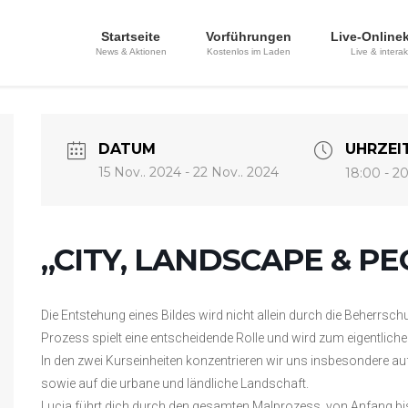
Startseite
Vorführungen
Live-Online
News & Aktionen
Kostenlos im Laden
Live & interak
DATUM
UHRZEI
15 Nov.. 2024
- 22 Nov.. 2024
18:00 - 2
„CITY, LANDSCAPE & PEO
Die Entstehung eines Bildes wird nicht allein durch die Beherrsch
Prozess spielt eine entscheidende Rolle und wird zum eigentliche
In den zwei Kurseinheiten konzentrieren wir uns insbesondere 
sowie auf die urbane und ländliche Landschaft.
Lucia führt dich durch den gesamten Malprozess, von Anfang bis 