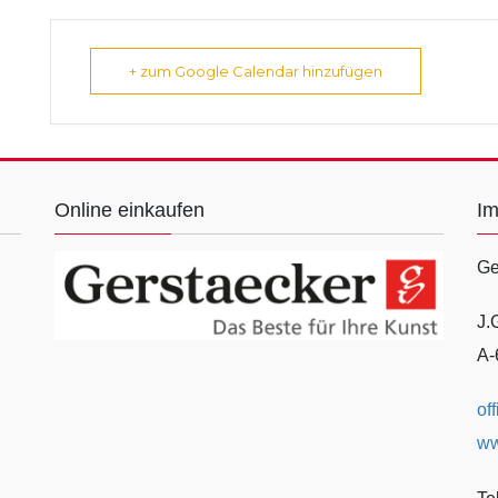
+ zum Google Calendar hinzufügen
Online einkaufen
I
Ge
J.
A-
of
ww