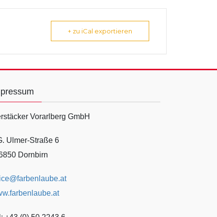
+ zu iCal exportieren
mpressum
rstäcker Vorarlberg GmbH
G. Ulmer-Straße 6
6850 Dornbirn
fice@farbenlaube.at
w.farbenlaube.at