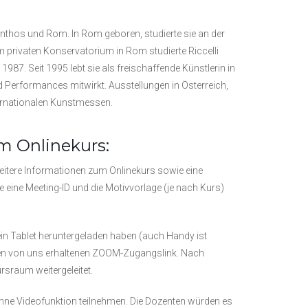
kynthos und Rom. In Rom geboren, studierte sie an der
m privaten Konservatorium in Rom studierte Riccelli
987. Seit 1995 lebt sie als freischaffende Künstlerin in
d Performances mitwirkt. Ausstellungen in Österreich,
nternationalen Kunstmessen.
m Onlinekurs:
eitere Informationen zum Onlinekurs sowie eine
eine Meeting-ID und die Motivvorlage (je nach Kurs)
n Tablet heruntergeladen haben (auch Handy ist
uf den von uns erhaltenen ZOOM-Zugangslink. Nach
rsraum weitergeleitet.
 ohne Videofunktion teilnehmen. Die Dozenten würden es