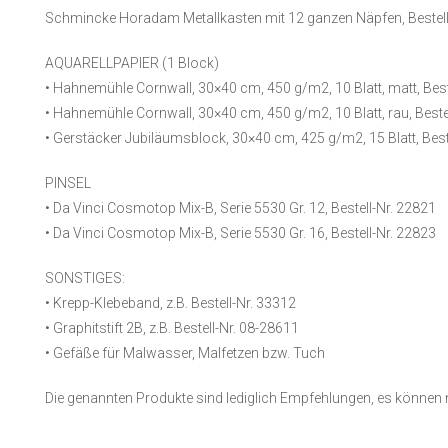
Schmincke Horadam Metallkasten mit 12 ganzen Näpfen, Bestell
AQUARELLPAPIER (1 Block)
• Hahnemühle Cornwall, 30×40 cm, 450 g/m2, 10 Blatt, matt, Best
• Hahnemühle Cornwall, 30×40 cm, 450 g/m2, 10 Blatt, rau, Beste
• Gerstäcker Jubiläumsblock, 30×40 cm, 425 g/m2, 15 Blatt, Best
PINSEL
• Da Vinci Cosmotop Mix-B, Serie 5530 Gr. 12, Bestell-Nr. 22821
• Da Vinci Cosmotop Mix-B, Serie 5530 Gr. 16, Bestell-Nr. 22823
SONSTIGES:
• Krepp-Klebeband, z.B. Bestell-Nr. 33312
• Graphitstift 2B, z.B. Bestell-Nr. 08-28611
• Gefäße für Malwasser, Malfetzen bzw. Tuch
Die genannten Produkte sind lediglich Empfehlungen, es können