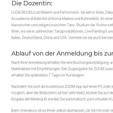
Die Dozentin:
LUCIA RICCELLI ist Malerin und Performerin. Sie lebt in Wien, Za
Accademia di Belle Arti di Roma Malerei und Bühnenbild. An eine
klassischen und zeitgenössischen Tanz. Studium der Violine seit 1
Wien, wo sie in zahlreichen Tanzproduktionen, Live-Painting’s un
Italien, Deutschland, China und USA. Vertreten ist sie auch bei i
Ablauf von der Anmeldung bis zu
Nach Ihrer Anmeldung erhalten Sie eine Buchungsbestätigung, w
Materialliste mit Empfehlungen. Den Zugangslink für ZOOM sowie 
erhalten Sie spätestens 7 Tage vor Kursbeginn.
Nachdem Sie sich die kostenlose ZOOM-App auf einen PC oder ei
möglich, aber der Bildschirm ist hier sehr klein), klicken Sie a
Eingabe der Meeting-ID werden Sie automatisch zum virtuellen Ku
Beim Onlinekurs ist es Ihnen selbst überlassen, ob Sie mit oder