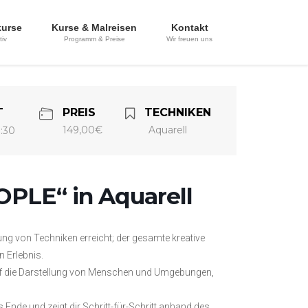
kurse
Kurse & Malreisen
Kontakt
tiv
Programm & Preise
Wir freuen uns
T
PREIS
TECHNIKEN
149,00€
Aquarell
0:30
PLE“ in Aquarell
ung von Techniken erreicht; der gesamte kreative
n Erlebnis.
auf die Darstellung von Menschen und Umgebungen,
Ende und zeigt dir Schritt-für-Schritt anhand des