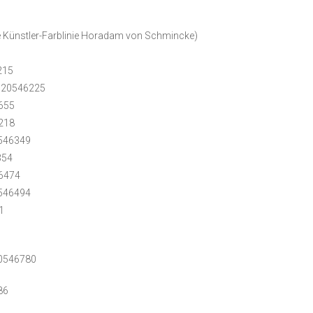
 Künstler-Farblinie Horadam von Schmincke)
1
215
. 20546225
6655
6218
0546349
354
46474
0546494
1
20546780
86