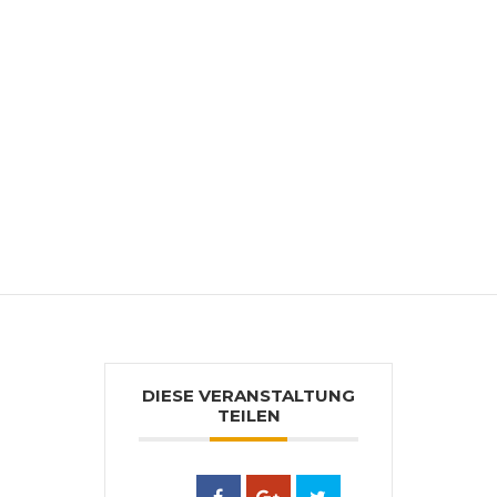
Noch Fragen offen? Gerne können Sie
sich dann unter +43 (0) 50 22436 oder
office@farbenlaube.at an uns wenden.
Frau Barbara Bereiter steht Ihnen gerne
als Ansprechperson zur Verfügung.
DIESE VERANSTALTUNG
TEILEN