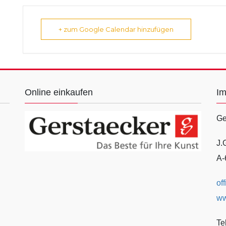
+ zum Google Calendar hinzufügen
Online einkaufen
I
Ge
J.
A-
of
ww
Te