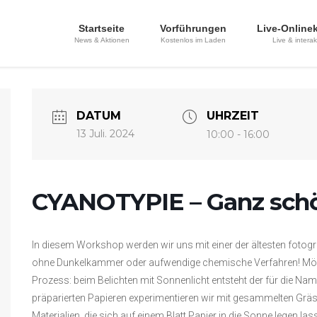
Startseite
Vorführungen
Live-Online
News & Aktionen
Kostenlos im Laden
Live & interak
DATUM
UHRZEIT
13 Juli. 2024
10:00 - 16:00
CYANOTYPIE – Ganz sch
In diesem Workshop werden wir uns mit einer der ältesten foto
ohne Dunkelkammer oder aufwendige chemische Verfahren! Mögli
Prozess: beim Belichten mit Sonnenlicht entsteht der für die Na
präparierten Papieren experimentieren wir mit gesammelten Gräs
Materialien, die sich auf einem Blatt Papier in die Sonne legen 