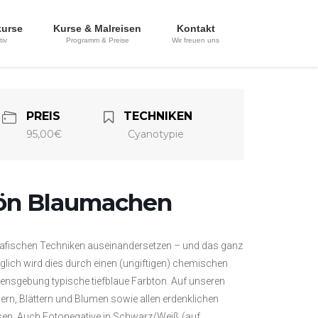
kurse
Kurse & Malreisen
Kontakt
tiv
Programm & Preise
Wir freuen uns
PREIS
TECHNIKEN
95,00€
Cyanotypie
ön Blaumachen
grafischen Techniken auseinandersetzen – und das ganz
ch wird dies durch einen (ungiftigen) chemischen
mensgebung typische tiefblaue Farbton. Auf unseren
ern, Blättern und Blumen sowie allen erdenklichen
lassen. Auch Fotonegative in Schwarz/Weiß (auf