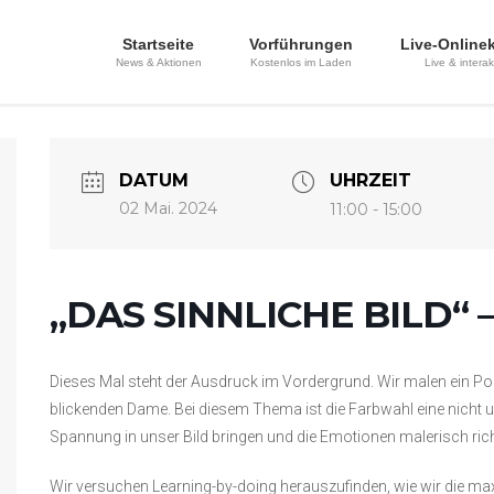
Startseite
Vorführungen
Live-Online
News & Aktionen
Kostenlos im Laden
Live & interak
DATUM
UHRZEIT
02 Mai. 2024
11:00 - 15:00
„DAS SINNLICHE BILD“ – 
Dieses Mal steht der Ausdruck im Vordergrund. Wir malen ein Portr
blickenden Dame. Bei diesem Thema ist die Farbwahl eine nicht u
Spannung in unser Bild bringen und die Emotionen malerisch rich
Wir versuchen Learning-by-doing herauszufinden, wie wir die ma