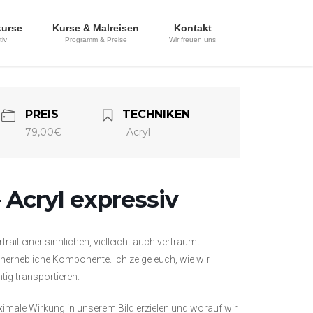
kurse
Kurse & Malreisen
Kontakt
tiv
Programm & Preise
Wir freuen uns
PREIS
TECHNIKEN
79,00€
Acryl
Acryl expressiv
ait einer sinnlichen, vielleicht auch verträumt
nerhebliche Komponente. Ich zeige euch, wie wir
tig transportieren.
ximale Wirkung in unserem Bild erzielen und worauf wir