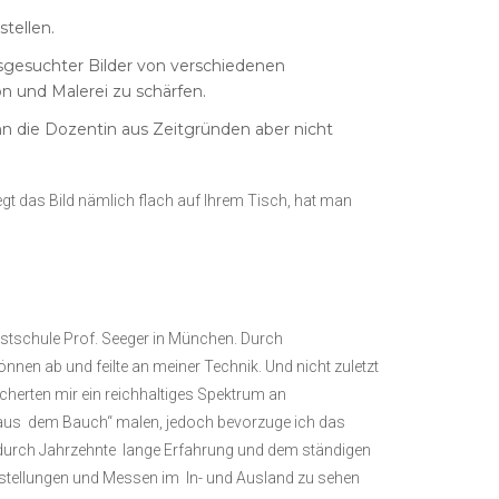
tellen.
sgesuchter Bilder von verschiedenen
on und Malerei zu schärfen.
n die Dozentin aus Zeitgründen aber nicht
 Liegt das Bild nämlich flach auf Ihrem Tisch, hat man
stschule Prof. Seeger in München. Durch
nnen ab und feilte an meiner Technik. Und nicht zuletzt
cherten mir ein reichhaltiges Spektrum an
„aus dem Bauch“ malen, jedoch bevorzuge ich das
ich durch Jahrzehnte lange Erfahrung und dem ständigen
Ausstellungen und Messen im In- und Ausland zu sehen