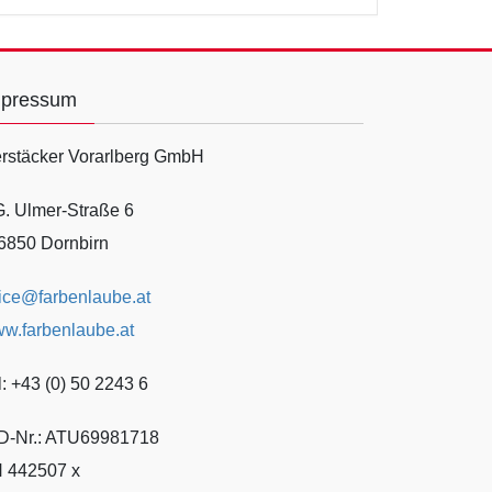
mpressum
rstäcker Vorarlberg GmbH
G. Ulmer-Straße 6
6850 Dornbirn
fice@farbenlaube.at
w.farbenlaube.at
l: +43 (0) 50 2243 6
D-Nr.: ATU69981718
 442507 x