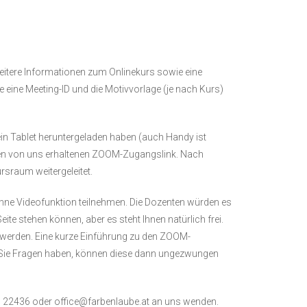
eitere Informationen zum Onlinekurs sowie eine
eine Meeting-ID und die Motivvorlage (je nach Kurs)
n Tablet heruntergeladen haben (auch Handy ist
uf den von uns erhaltenen ZOOM-Zugangslink. Nach
rsraum weitergeleitet.
 ohne Videofunktion teilnehmen. Die Dozenten würden es
eite stehen können, aber es steht Ihnen natürlich frei.
 werden. Eine kurze Einführung zu den ZOOM-
n Sie Fragen haben, können diese dann ungezwungen
0 22436 oder office@farbenlaube.at an uns wenden.