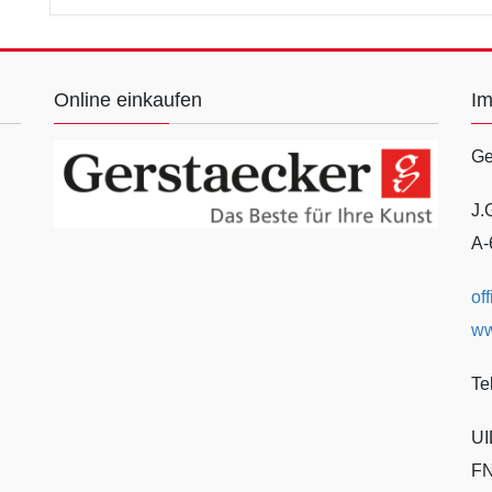
Online einkaufen
I
Ge
J.
A-
of
ww
Te
UI
FN