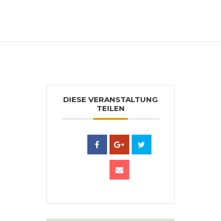
Ausstellungsbeteiligungen. Mitglied der
Berufsvereinigung der bildenden Künstler
Österreichs. www.lunardi.cc
DIESE VERANSTALTUNG
TEILEN