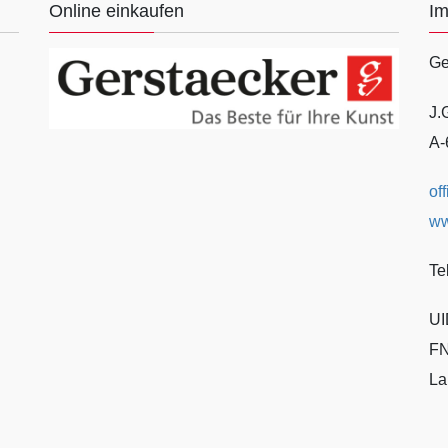
Online einkaufen
I
Ge
J.
A-
of
ww
Te
UI
FN
La