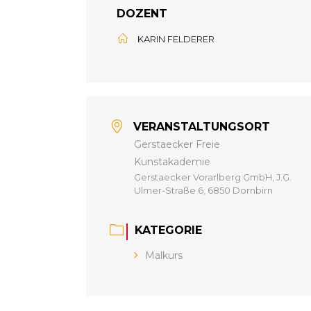
DOZENT
KARIN FELDERER
VERANSTALTUNGSORT
Gerstaecker Freie
Kunstakademie
Gerstaecker Vorarlberg GmbH, J.G.
Ulmer-Straße 6, 6850 Dornbirn
KATEGORIE
Malkurs