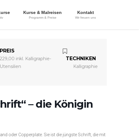
kurse
Kurse & Malreisen
Kontakt
tiv
Programm & Preise
Wir freuen uns
PREIS
TECHNIKEN
229,00 inkl. Kalligraphie-
Utensilien
Kalligraphie
rift“ – die Königin
d oder Copperplate. Sie ist die jüngste Schrift, die mit