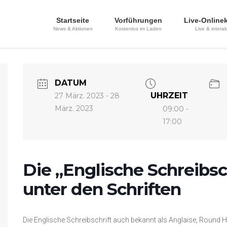
Startseite
Vorführungen
Live-Online
News & Aktionen
Kostenlos im Laden
Live & interak
DATUM
UHRZEIT
27 März. 2023
- 28
März. 2023
09:00 -
17:00
Die „Englische Schreibsch
unter den Schriften
Die Englische Schreibschrift auch bekannt als Anglaise, Round Han