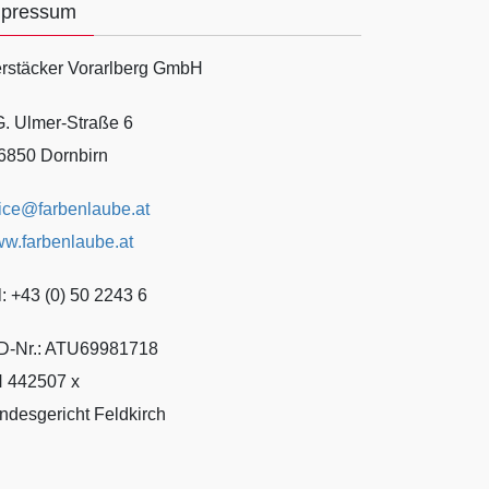
mpressum
rstäcker Vorarlberg GmbH
G. Ulmer-Straße 6
6850 Dornbirn
fice@farbenlaube.at
w.farbenlaube.at
l: +43 (0) 50 2243 6
D-Nr.: ATU69981718
 442507 x
ndesgericht Feldkirch