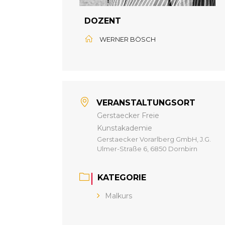
DOZENT
WERNER BÖSCH
VERANSTALTUNGSORT
Gerstaecker Freie
Kunstakademie
Gerstaecker Vorarlberg GmbH, J.G.
Ulmer-Straße 6, 6850 Dornbirn
KATEGORIE
Malkurs