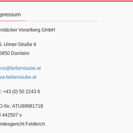
mpressum
rstäcker Vorarlberg GmbH
G. Ulmer-Straße 6
6850 Dornbirn
fice@farbenlaube.at
w.farbenlaube.at
l: +43 (0) 50 2243 6
D-Nr.: ATU69981718
 442507 x
ndesgericht Feldkirch