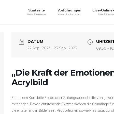
Startseite
Vorführungen
Live-Online
News & Aktionen
Kostenlos im Laden
Live & interak
DATUM
UHRZEI
22 Sep.. 2023
- 23 Sep.. 2023
09:30 - 16
„Die Kraft der Emotionen
Acrylbild
Für diesen Kurs bitte Fotos oder Zeitungsausschnitte von gewün
mitbringen. Davon entstehende Skizzen werden die Grundlage für u
die entstehenden Bilder sein. Proportionen sowie Plastizität dur