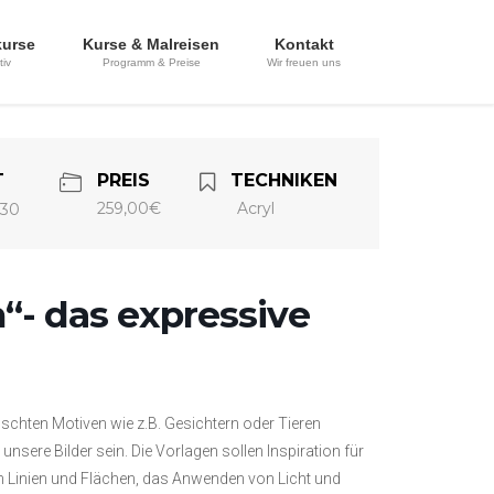
kurse
Kurse & Malreisen
Kontakt
tiv
Programm & Preise
Wir freuen uns
T
PREIS
TECHNIKEN
259,00€
Acryl
:30
“- das expressive
schten Motiven wie z.B. Gesichtern oder Tieren
nsere Bilder sein. Die Vorlagen sollen Inspiration für
ch Linien und Flächen, das Anwenden von Licht und