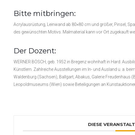
Bitte mitbringen:
Acrylausrüstung, Leinwand ab 80×80 cm und größer, Pinsel, Spac
des gewünschten Motivs. Malmaterial kann vor Ort zugekauft we
Der Dozent:
WERNER BÖSCH, geb. 1952 in Bregenz wohnhaft in Hard. Ausbild
Künstlern. Zahlreiche Ausstellungen im In- und Ausland u. a. b
Waldenburg (Sachsen), Ballgart, Abakus, Galerie Freudenhaus (Bi
Leopoldmuseums (Wien) sowie Beteiligungen an Kunstauktionen 
DIESE VERANSTALT