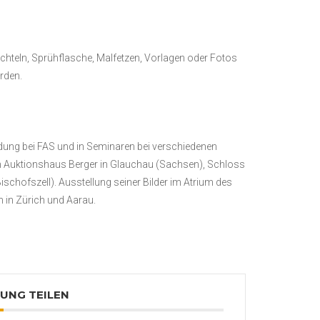
hteln, Sprühflasche, Malfetzen, Vorlagen oder Fotos
rden.
ung bei FAS und in Seminaren bei verschiedenen
eim Auktionshaus Berger in Glauchau (Sachsen), Schloss
schofszell). Ausstellung seiner Bilder im Atrium des
in Zürich und Aarau.
UNG TEILEN