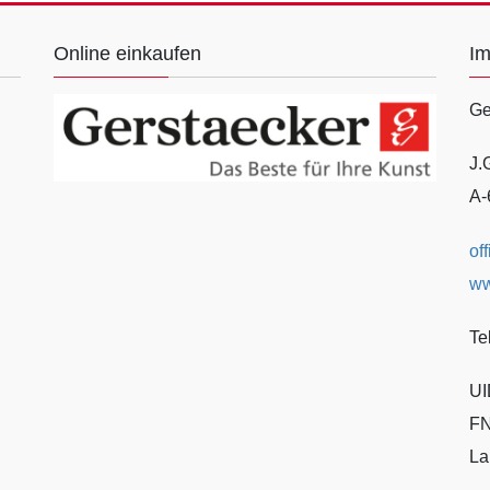
Online einkaufen
I
Ge
J.
A-
of
ww
Te
UI
FN
La