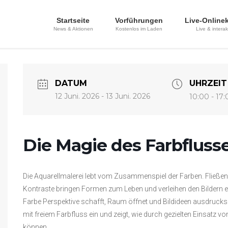
Startseite
Vorführungen
Live-Online
News & Aktionen
Kostenlos im Laden
Live & interak
DATUM
UHRZEIT
12 Juni. 2026
- 13 Juni. 2026
10:00 - 17:
Die Magie des Farbflusse
Die Aquarellmalerei lebt vom Zusammenspiel der Farben. Fließ
Kontraste bringen Formen zum Leben und verleihen den Bildern e
Farbe Perspektive schafft, Raum öffnet und Bildideen ausdrucks
mit freiem Farbfluss ein und zeigt, wie durch gezielten Einsatz
können.