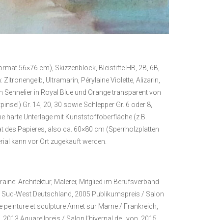
mat 56×76 cm), Skizzenblock, Bleistifte HB, 2B, 6B,
tronengelb, Ultramarin, Pérylaine Violette, Alizarin,
on Sennelier in Royal Blue und Orange transparent von
nsel) Gr. 14, 20, 30 sowie Schlepper Gr. 6 oder 8,
e harte Unterlage mit Kunststoffoberfläche (z.B.
t des Papieres, also ca. 60×80 cm (Sperrholzplatten
rial kann vor Ort zugekauft werden.
ne: Architektur, Malerei; Mitglied im Berufsverband
von Sud-West Deutschland, 2005 Publikumspreis / Salon
e peinture et sculpture Annet sur Marne / Frankreich,
2013 Aquarellpreis / Salon l’hivernal de Lyon, 2015