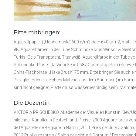
Bitte mitbringen:
Aquarellpapier („Hahnemühle“ 600 g/m2 oder 640 g/m2, matt, For
8B; Aquarellfarben in der Tube Schmincke oder Winsor & Newton: Zi
Türkis, Gelb Transparent, Titanweiß; Aquarellfarbe in der Tube v
Schmincke. Pinsel: Da Vinci Serie 5587 Cosmotop Spin (Schwertpi
China-Flachpinsel „Hake Brush“ 75 mm. Bitte bringen Sie auch ein
Plexiglas oder ein leichtes Material aus dem Baumarkt) im Forma
sind nicht geeignet, Platte muss wasserbeständig sein). Malmate
Die Dozentin:
VIKTORIA PRISCHEDKO, Akademie der Visuellen Kunst in Kiev/Ukrai
bildender Künstler in Deutschland; Preise: 2000 Aquarellpreis 
de l’Aquarelle de Belgique in Namur, 2011 Preis der Jury / Salon d
2012 Publikumspreis / Salon de peintur à Dornum / Deutschland, 