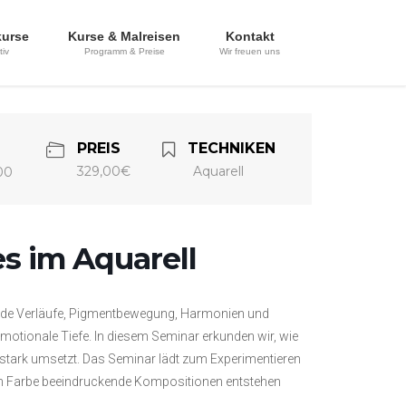
kurse
Kurse & Malreisen
Kontakt
tiv
Programm & Preise
Wir freuen uns
PREIS
TECHNIKEN
329,00€
Aquarell
00
s im Aquarell
ende Verläufe, Pigmentbewegung, Harmonien und
motionale Tiefe. In diesem Seminar erkunden wir, wie
stark umsetzt. Das Seminar lädt zum Experimentieren
 von Farbe beeindruckende Kompositionen entstehen