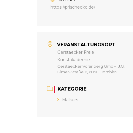
https://prischedko.de/
VERANSTALTUNGSORT
Gerstaecker Freie
Kunstakademie
Gerstaecker Vorarlberg GmbH, J.G.
Ulmer-Straße 6, 6850 Dornbirn
KATEGORIE
Malkurs