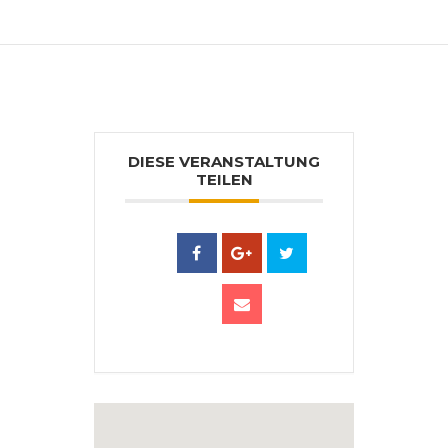
Ankäufe in öffentl. Einrichtungenu.a.
Bundestag Berlin.
DIESE VERANSTALTUNG
TEILEN