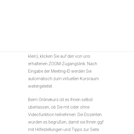
Motivvorlage (je nach Kurs) erhalten Sie
spätestens 7 Tage vor Kursbeginn.
Nachdem Sie sich die kostenlose ZOOM-
App auf einen PC oder ein Tablet
heruntergeladen haben (auch Handy ist
möglich, aber der Bildschirm ist hier sehr
klein), klicken Sie auf den von uns
erhaltenen ZOOM-Zugangslink. Nach
Eingabe der Meeting-ID werden Sie
automatisch zum virtuellen Kursraum
weitergeleitet.
Beim Onlinekurs ist es Ihnen selbst
überlassen, ob Sie mit oder ohne
Videofunktion teilnehmen. Die Dozenten
würden es begrüßen, damit sie Ihnen ggf.
mit Hilfestellungen und Tipps zur Seite