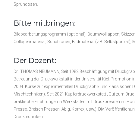
Sprühdosen.
Bitte mitbringen:
Bildbearbeitungsprogramm (optional), Baumwolllappen, Skizzenbl
Collagenmaterial, Schablonen, Bildmaterial (z.B. Selbstporträt), 
Der Dozent:
Dr. THOMAS NEUMANN, Seit 1982 Beschäftigung mit Druckgraphik
Betreuung der Druckwerkstatt in der Universität Kiel. Promotion i
2004. Kurse zur experimentellen Druckgraphik und klassischen 
Mischtechniken). Seit 2021 Kupferdruckwerkstatt „Gut zum Druck
praktische Erfahrungen in Werkstätten mit Druckpressen im Hoch
Presse, Breisch Pressen, Abig, Korrex, usw.). Div. Veröffentlic
Drucktechniken.