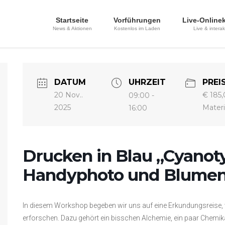
Startseite
Vorführungen
Live-Online
News & Aktionen
Kostenlos im Laden
Live & interak
DATUM
UHRZEIT
PREI
20 Nov..
€ 185,0
09:00 -
2025
Materi
16:00
Drucken in Blau „Cyanot
Handyphoto und Blume
In diesem Workshop begeben wir uns auf eine Erkundungsreise, 
erforschen. Dazu gehört ein bisschen Alchemie, ein paar Chemikal