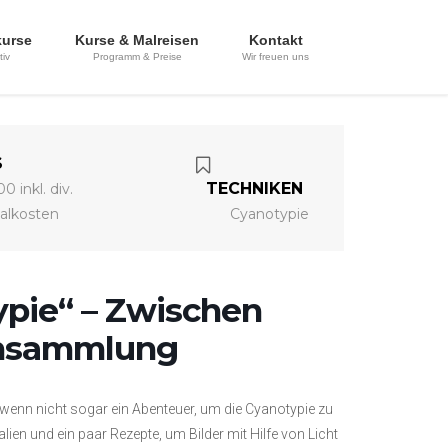
kurse
Kurse & Malreisen
Kontakt
tiv
Programm & Preise
Wir freuen uns
S
TECHNIKEN
0 inkl. div.
alkosten
Cyanotypie
ypie“ – Zwischen
nsammlung
wenn nicht sogar ein Abenteuer, um die Cyanotypie zu
ien und ein paar Rezepte, um Bilder mit Hilfe von Licht