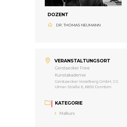
DOZENT
DR. THOMAS NEUMANN
VERANSTALTUNGSORT
Gerstaecker Freie
Kunstakademie
Gerstaecker Vorarlberg GmbH, J.G.
Ulmer-Straße 6, 6850 Dornbirn
KATEGORIE
Malkurs