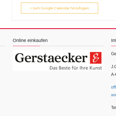
+ zum Google Calendar hinzufügen
Online einkaufen
I
Ge
J.
A-
of
ww
Te