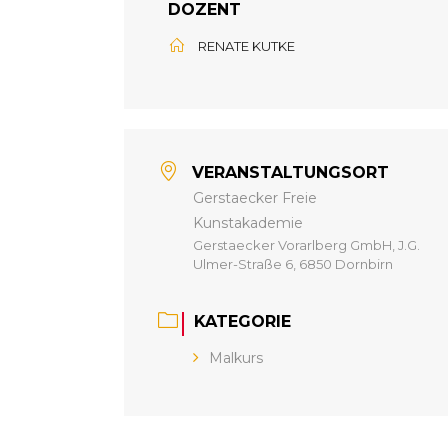
DOZENT
RENATE KUTKE
VERANSTALTUNGSORT
Gerstaecker Freie
Kunstakademie
Gerstaecker Vorarlberg GmbH, J.G.
Ulmer-Straße 6, 6850 Dornbirn
KATEGORIE
Malkurs