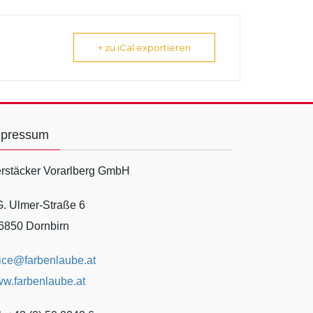
+ zu iCal exportieren
mpressum
rstäcker Vorarlberg GmbH
G. Ulmer-Straße 6
6850 Dornbirn
fice@farbenlaube.at
w.farbenlaube.at