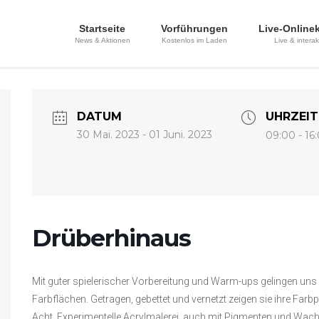
Startseite
Vorführungen
Live-Online
News & Aktionen
Kostenlos im Laden
Live & interak
DATUM
UHRZEIT
30 Mai. 2023
- 01 Juni. 2023
09:00 - 16
Drüberhinaus
Mit guter spielerischer Vorbereitung und Warm-ups gelingen uns
Farbflächen. Getragen, gebettet und vernetzt zeigen sie ihre Farb
Acht. Experimentelle Acrylmalerei, auch mit Pigmenten und Wach