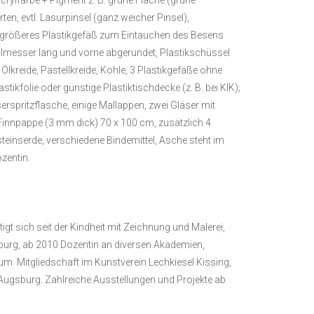
en, evtl. Lasurpinsel (ganz weicher Pinsel),
 größeres Plastikgefäß zum Eintauchen des Besens
lmesser lang und vorne abgerundet, Plastikschüssel
Ölkreide, Pastellkreide, Kohle, 3 Plastikgefäße ohne
ikfolie oder günstige Plastiktischdecke (z. B. bei KIK);
spritzflasche, einige Mallappen, zwei Gläser mit
innpappe (3 mm dick) 70 x 100 cm, zusätzlich 4
einserde, verschiedene Bindemittel, Asche steht im
zentin.
 sich seit der Kindheit mit Zeichnung und Malerei,
urg, ab 2010 Dozentin an diversen Akademien,
m. Mitgliedschaft im Kunstverein Lechkiesel Kissing,
ugsburg. Zahlreiche Ausstellungen und Projekte ab