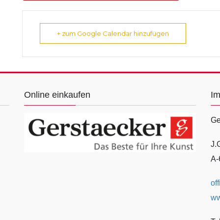
+ zum Google Calendar hinzufügen
Online einkaufen
I
Ge
J.
A-
of
ww