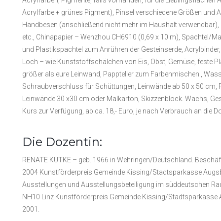
Acrylfarbe + grünes Pigment), Pinsel verschiedene Größen und Art
Handbesen (anschließend nicht mehr im Haushalt verwendbar),
etc., Chinapapier – Wenzhou CH6910 (0,69 x 10 m), Spachtel/Ma
und Plastikspachtel zum Anrühren der Gesteinserde, Acrylbinder, 
Loch – wie Kunststoffschälchen von Eis, Obst, Gemüse, feste Plast
größer als eure Leinwand, Pappteller zum Farbenmischen , Wasser
Schraubverschluss für Schüttungen, Leinwände ab 50 x 50 cm, F
Leinwände 30 x30 cm oder Malkarton, Skizzenblock. Wachs, Gest
Kurs zur Verfügung, ab ca. 18,- Euro, je nach Verbrauch an die Do
Die Dozentin:
RENATE KUTKE – geb. 1966 in Wehringen/Deutschland. Beschäftigt
2004 Kunstförderpreis Gemeinde Kissing/Stadtsparkasse Augsb
Ausstellungen und Ausstellungsbeteiligung im süddeutschen Rau
NH10 Linz Kunstförderpreis Gemeinde Kissing/Stadtsparkasse A
2001.