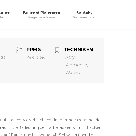
kurse
Kurse & Malreisen
Kontakt
tiv
Programm & Preise
Wir freuen uns
PREIS
TECHNIKEN
299,00€
Acryl,
:00
Pigmente,
Wachs
 auf erdigen, vielschichtigen Untergründen spannende
pracht. Die Bedeutung der Farbe lassen wir nicht außer
s auf Papier und Leinwand. Mit Schwung über die