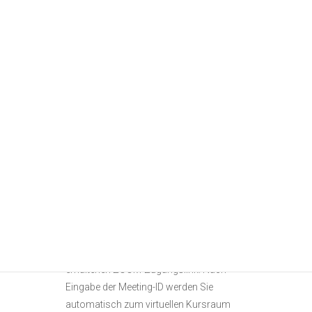
Onlinekurs:
Nach Ihrer Anmeldung erhalten Sie eine
Buchungsbestätigung, weitere
Informationen zum Onlinekurs sowie eine
Materialliste mit Empfehlungen. Den
Zugangslink für ZOOM sowie eine
Meeting-ID und die Motivvorlage (je nach
Kurs) erhalten Sie spätestens 7 Tage vor
Kursbeginn.
Nachdem Sie sich die kostenlose ZOOM-
App auf einen PC oder ein Tablet
heruntergeladen haben (auch Handy ist
möglich, aber der Bildschirm ist hier sehr
klein), klicken Sie auf den von uns
erhaltenen ZOOM-Zugangslink. Nach
Eingabe der Meeting-ID werden Sie
automatisch zum virtuellen Kursraum