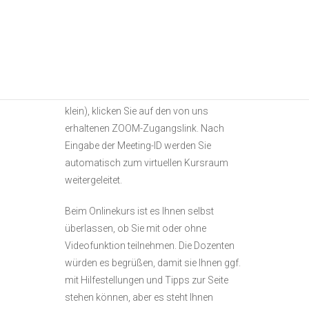
Kursbeginn.
Nachdem Sie sich die kostenlose ZOOM-
App auf einen PC oder ein Tablet
heruntergeladen haben (auch Handy ist
möglich, aber der Bildschirm ist hier sehr
klein), klicken Sie auf den von uns
erhaltenen ZOOM-Zugangslink. Nach
Eingabe der Meeting-ID werden Sie
automatisch zum virtuellen Kursraum
weitergeleitet.
Beim Onlinekurs ist es Ihnen selbst
überlassen, ob Sie mit oder ohne
Videofunktion teilnehmen. Die Dozenten
würden es begrüßen, damit sie Ihnen ggf.
mit Hilfestellungen und Tipps zur Seite
stehen können, aber es steht Ihnen