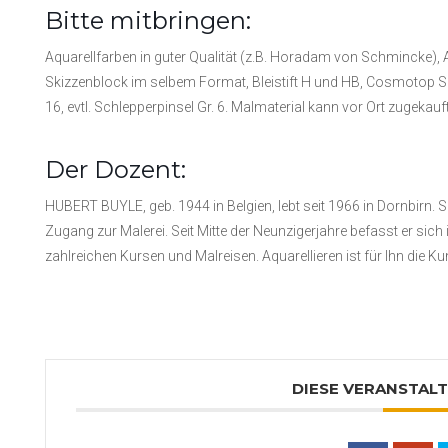
Bitte mitbringen:
Aquarellfarben in guter Qualität (z.B. Horadam von Schmincke),
Skizzenblock im selbem Format, Bleistift H und HB, Cosmotop Spi
16, evtl. Schlepperpinsel Gr. 6. Malmaterial kann vor Ort zugekauf
Der Dozent:
HUBERT BUYLE, geb. 1944 in Belgien, lebt seit 1966 in Dornbirn
Zugang zur Malerei. Seit Mitte der Neunzigerjahre befasst er sich 
zahlreichen Kursen und Malreisen. Aquarellieren ist für Ihn die
DIESE VERANSTALT