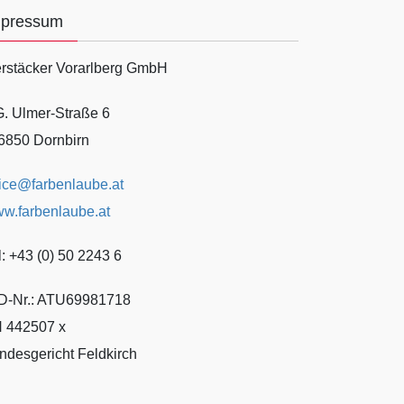
mpressum
rstäcker Vorarlberg GmbH
G. Ulmer-Straße 6
6850 Dornbirn
fice@farbenlaube.at
w.farbenlaube.at
l: +43 (0) 50 2243 6
D-Nr.: ATU69981718
 442507 x
ndesgericht Feldkirch