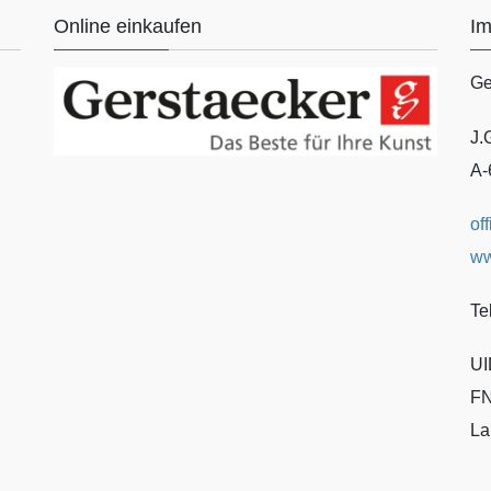
Online einkaufen
I
Ge
J.
A-
of
ww
Te
UI
FN
La