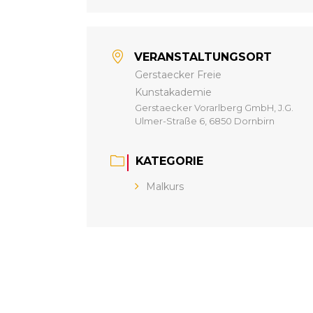
VERANSTALTUNGSORT
Gerstaecker Freie
Kunstakademie
Gerstaecker Vorarlberg GmbH, J.G.
Ulmer-Straße 6, 6850 Dornbirn
KATEGORIE
Malkurs