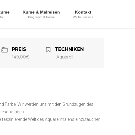
kurse
Kurse & Malreisen
Kontakt
tiv
Programm & Preise
Wir freuen uns
PREIS
TECHNIKEN
149,00€
Aquarell
und Farbe. Wir werden uns mit den Grundzügen des
beschäftigen.
ie faszinierende Welt des Aquarellmalens einzutauchen