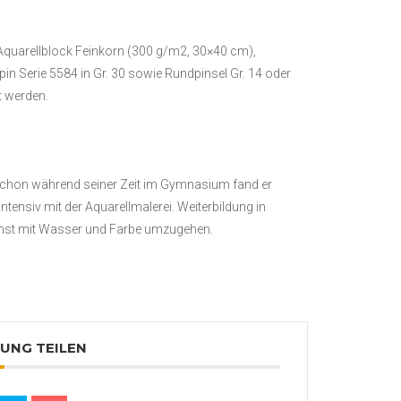
 Aquarellblock Feinkorn (300 g/m2, 30×40 cm),
n Serie 5584 in Gr. 30 sowie Rundpinsel Gr. 14 oder
t werden.
. Schon während seiner Zeit im Gymnasium fand er
intensiv mit der Aquarellmalerei. Weiterbildung in
 Kunst mit Wasser und Farbe umzugehen.
UNG TEILEN