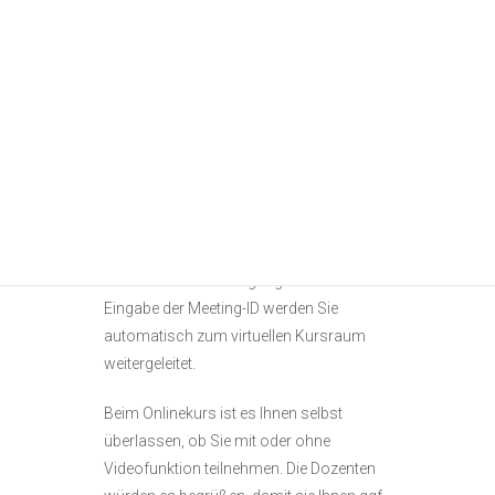
Zugangslink für ZOOM sowie eine
Meeting-ID und die Motivvorlage (je nach
Kurs) erhalten Sie spätestens 7 Tage vor
Kursbeginn.
Nachdem Sie sich die kostenlose ZOOM-
App auf einen PC oder ein Tablet
heruntergeladen haben (auch Handy ist
möglich, aber der Bildschirm ist hier sehr
klein), klicken Sie auf den von uns
erhaltenen ZOOM-Zugangslink. Nach
Eingabe der Meeting-ID werden Sie
automatisch zum virtuellen Kursraum
weitergeleitet.
Beim Onlinekurs ist es Ihnen selbst
überlassen, ob Sie mit oder ohne
Videofunktion teilnehmen. Die Dozenten