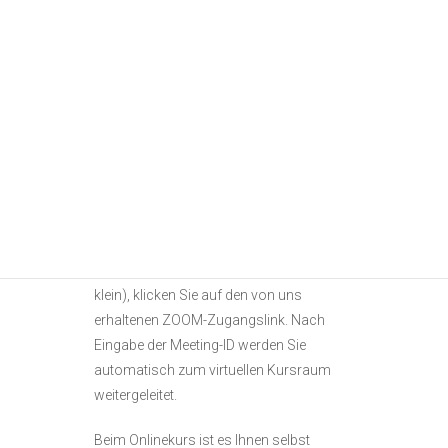
weitere Informationen zum Onlinekurs
sowie eine Materialliste mit
Empfehlungen. Den Zugangslink für
ZOOM sowie eine Meeting-ID und die
Motivvorlage (je nach Kurs) erhalten Sie
spätestens 7 Tage vor Kursbeginn.
Nachdem Sie sich die kostenlose ZOOM-
App auf einen PC oder ein Tablet
heruntergeladen haben (auch Handy ist
möglich, aber der Bildschirm ist hier sehr
klein), klicken Sie auf den von uns
erhaltenen ZOOM-Zugangslink. Nach
Eingabe der Meeting-ID werden Sie
automatisch zum virtuellen Kursraum
weitergeleitet.
Beim Onlinekurs ist es Ihnen selbst