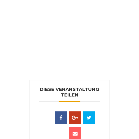
Ab 1981 diverse Publikationen. Zahlreiche
Ausstellungen im In- und Ausland. Seit
1991 jährliche Blumenkalender und
Bauerngarten-Kalender. 1999
Ehrenkulturpreis der Gemeinde
Zellerndorf und Josef Patzelt Medaille.
Lebt und arbeitet in Höchst.
DIESE VERANSTALTUNG
TEILEN