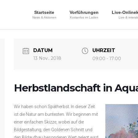
Startseite
Vorführungen
Live-Online
News & Aktionen
Kostenlos im Laden
Live & interak
DATUM
UHRZEIT
13 Nov.. 2018
09:00 - 17:00
Herbstlandschaft in Aqua
Wir haben schon Spätherbst. In dieser Zeit
ist die Natur am buntesten. Wir beginnen mit
einer einfachen Skizze, wobei auf die
Bildgestaltung, den Goldenen Schnitt und
den Bildaufbau besonderen Wert gelegt wird.