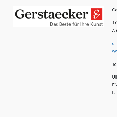
Ge
J.
A-
of
ww
Te
UI
FN
La