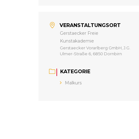
VERANSTALTUNGSORT
Gerstaecker Freie
Kunstakademie
Gerstaecker Vorarlberg GmbH, J.G.
Ulmer-Straße 6, 6850 Dornbirn
KATEGORIE
Malkurs