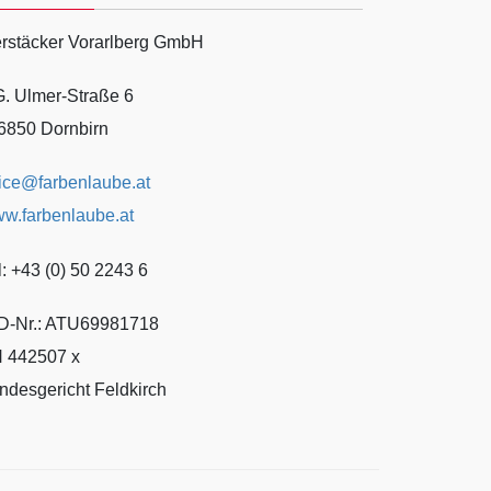
rstäcker Vorarlberg GmbH
G. Ulmer-Straße 6
6850 Dornbirn
fice@farbenlaube.at
w.farbenlaube.at
l: +43 (0) 50 2243 6
D-Nr.: ATU69981718
 442507 x
ndesgericht Feldkirch