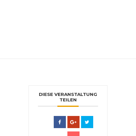
Weiterbildung im In- und Ausland bei
namhaften Dozenten u.a. zu Kalligraphie,
Vergolden, Farbherstellung, Buchbinden
und Restaurierung. Mitglied der
Schweizerischen Kalligraphischen
Gesellschaft.
DIESE VERANSTALTUNG
TEILEN