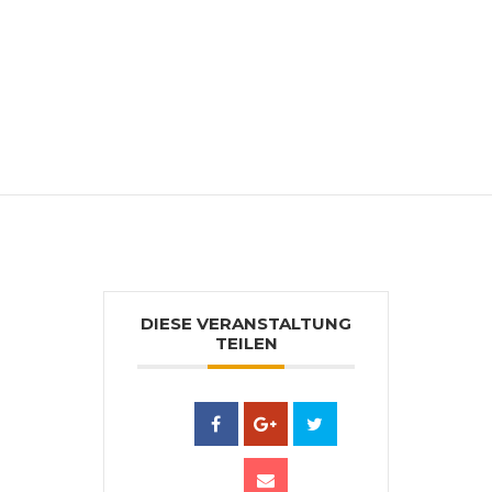
Bildenden Künstler Österreichs. In den
90er Jahren findet der Autodidakt zu
seiner stark abstrahierten, expressiven
Bildsprache. Zahlreiche Ausstellungen im
In- und Ausland folgen. Erfolgreicher
Buchautor u. a. beim Topp Verlag. Lebt
und arbeitet in Leonberg (D).
DIESE VERANSTALTUNG
TEILEN