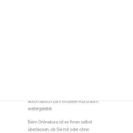
Materialliste mit Empfehlungen. Den
Zugangslink für ZOOM sowie eine
Meeting-ID und die Motivvorlage (je nach
Kurs) erhalten Sie spätestens 7 Tage vor
Kursbeginn.
Nachdem Sie sich die kostenlose ZOOM-
App auf einen PC oder ein Tablet
heruntergeladen haben (auch Handy ist
möglich, aber der Bildschirm ist hier sehr
klein), klicken Sie auf den von uns
erhaltenen ZOOM-Zugangslink. Nach
Eingabe der Meeting-ID werden Sie
automatisch zum virtuellen Kursraum
weitergeleitet.
Beim Onlinekurs ist es Ihnen selbst
überlassen, ob Sie mit oder ohne