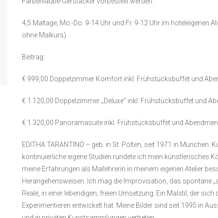
Farbenlaube-Gerstäcker vorbestellt werden.
4,5 Maltage, Mo.-Do. 9-14 Uhr und Fr. 9-12 Uhr im hoteleigenen At
ohne Malkurs)
Beitrag:
€ 999,00 Doppelzimmer Komfort inkl. Frühstücksbuffet und Abe
€ 1.120,00 Doppelzimmer „Deluxe“ inkl. Frühstücksbuffet und A
€ 1.320,00 Panoramasuite inkl. Frühstücksbuffet und Abendmen
EDITHA TARANTINO – geb. in St. Pölten, seit 1971 in München. K
kontinuierliche eigene Studien rundete ich mein künstlerisches Kö
meine Erfahrungen als Mallehrerin in meinem eigenen Atelier bes
Herangehensweisen. Ich mag die Improvisation, das spontane „
Reale, in einer lebendigen, freien Umsetzung. Ein Malstil, der s
Experimentieren entwickelt hat. Meine Bilder sind seit 1995 in A
und in privaten Kunstsammlungen vertreten.