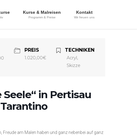
kurse
Kurse & Malreisen
Kontakt
tiv
Programm & Preise
Wir freuen uns
PREIS
TECHNIKEN
1.020,00€
Acryl,
00
Skizze
 Seele“ in Pertisau
Tarantino
gen, Freude am Malen haben und ganz nebenbei auf ganz