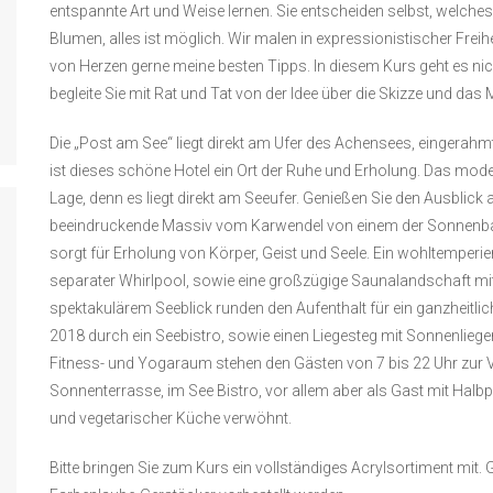
entspannte Art und Weise lernen. Sie entscheiden selbst, welches
Blumen, alles ist möglich. Wir malen in expressionistischer Freih
von Herzen gerne meine besten Tipps. In diesem Kurs geht es ni
begleite Sie mit Rat und Tat von der Idee über die Skizze und das M
Die „Post am See“ liegt direkt am Ufer des Achensees, eingerah
ist dieses schöne Hotel ein Ort der Ruhe und Erholung. Das mode
Lage, denn es liegt direkt am Seeufer. Genießen Sie den Ausblic
beeindruckende Massiv vom Karwendel von einem der Sonnenba
sorgt für Erholung von Körper, Geist und Seele. Ein wohltemperier
separater Whirlpool, sowie eine großzügige Saunalandschaft mi
spektakulärem Seeblick runden den Aufenthalt für ein ganzheitl
2018 durch ein Seebistro, sowie einen Liegesteg mit Sonnenliege
Fitness- und Yogaraum stehen den Gästen von 7 bis 22 Uhr zur Ve
Sonnenterrasse, im See Bistro, vor allem aber als Gast mit Halbp
und vegetarischer Küche verwöhnt.
Bitte bringen Sie zum Kurs ein vollständiges Acrylsortiment mit.