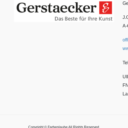
Ge
J.
A-
of
ww
Te
UI
FN
La
Copyright © Farbenlaube All Rights Reserved.