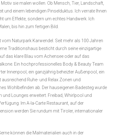
 Motiv sie malen wollen. Ob Mensch, Tier, Landschaft,
eit und einem lebendigen Pinselduktus. Ich verrate Ihnen
cht um Effekte, sondern um echtes Handwerk. Ich
alen, bis hin zum fertigen Bild.
mt vom Naturpark Karwendel. Seit mehr als 100 Jahren
rne Traditionshaus besticht durch seine einzigartige
k auf das klare Blau vom Achensee oder auf das
lkone. Ein hochprofessionelles Body & Beauty Team
ter Innenpool, ein ganzjährig beheizter Außenpool, ein
t ausreichend Ruhe- und Relax Zonen und
iches Wohlbefinden ab. Der hauseigenen Badesteg wurde
n und Lounges erweitert. Freibad, Whirlpool und
rfügung. Im A-la-Carte Restaurant, auf der
ension werden Sie rundum mit Tiroler, internationaler
 Gerne können die Malmaterialien auch in der