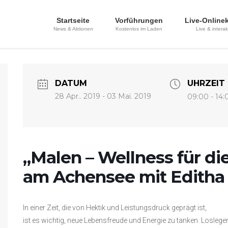
Startseite
Vorführungen
Live-Online
News & Aktionen
Kostenlos im Laden
Live & interak
DATUM
UHRZEIT
28 Apr.. 2019
- 03 Mai. 2019
09:00 - 14:
„Malen – Wellness für die
am Achensee mit Editha 
In einer Zeit, die von Hektik und Leistungsdruck geprägt ist,
ist es wichtig, neue Lebensfreude und Energie zu tanken. Losle