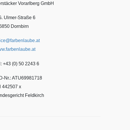
rstäcker Vorarlberg GmbH
G. Ulmer-Straße 6
6850 Dornbirn
fice@farbenlaube.at
w.farbenlaube.at
l: +43 (0) 50 2243 6
D-Nr.: ATU69981718
 442507 x
ndesgericht Feldkirch