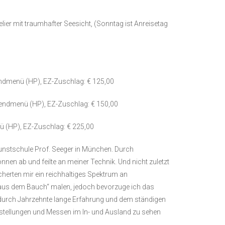
elier mit traumhafter Seesicht, (Sonntag ist Anreisetag
ndmenü (HP), EZ-Zuschlag: € 125,00
bendmenü (HP), EZ-Zuschlag: € 150,00
ü (HP), EZ-Zuschlag: € 225,00
unstschule Prof. Seeger in München. Durch
nnen ab und feilte an meiner Technik. Und nicht zuletzt
cherten mir ein reichhaltiges Spektrum an
aus dem Bauch“ malen, jedoch bevorzuge ich das
ich durch Jahrzehnte lange Erfahrung und dem ständigen
usstellungen und Messen im In- und Ausland zu sehen