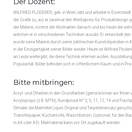
Der Dozent:
WILFRIED PLODERER, geb. in Wien, lebt und arbeitet in Eisenstad
der Grafik zu, wo er zweimal den Werbepreis für Produktdesign g
der Malerei, vorerst der Abstrakten danach und bis heute der ext
welchen er in verschiedenen Techniken ausübt. Er entwickelt den f
wurde seine Malerei durch seine zahlreichen Kunststipendien in It
in der Einzigartigkeit seiner Bilder wieder. Heute ist Wilfried Plod
an Leute weitergibt, die diese Technik erlernen wollen. Ausstell
Popularität. Bilder befinden sich in öffentlichem Raum und in Priv
Bitte mitbringen:
Acryl- und Ölfarben in den Grundfarben (gerne können wir Ihnen 
Acrylsprays (z.B. MTN), Rundpinsel N° 2, 5, 11, 12, 14 und Flachp
Ölmaler die Malmittel Liquin Original und Terpentinersatz geruchl
Transferpapier, Küchenrolle, Waschbenzin, (optional, für den Bau
in A4 oder A3). Malmaterial kann vor Ort zugekauft werden.