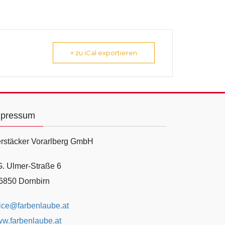
+ zu iCal exportieren
mpressum
rstäcker Vorarlberg GmbH
G. Ulmer-Straße 6
6850 Dornbirn
fice@farbenlaube.at
w.farbenlaube.at