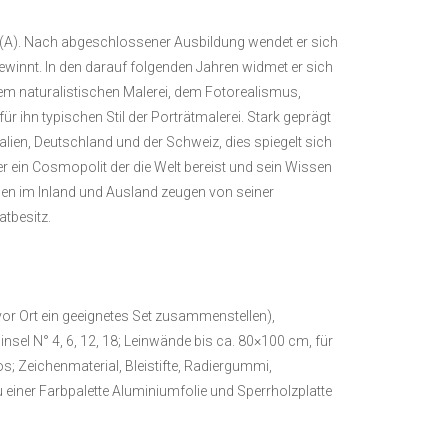
t (A). Nach abgeschlossener Ausbildung wendet er sich
ewinnt. In den darauf folgenden Jahren widmet er sich
rem naturalistischen Malerei, dem Fotorealismus,
ür ihn typischen Stil der Porträtmalerei. Stark geprägt
alien, Deutschland und der Schweiz, dies spiegelt sich
erer ein Cosmopolit der die Welt bereist und sein Wissen
ungen im Inland und Ausland zeugen von seiner
atbesitz.
vor Ort ein geeignetes Set zusammenstellen),
insel N° 4, 6, 12, 18; Leinwände bis ca. 80×100 cm, für
os; Zeichenmaterial, Bleistifte, Radiergummi,
 einer Farbpalette Aluminiumfolie und Sperrholzplatte