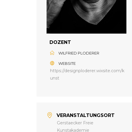
DOZENT
WILFRIED PLODERER
WEBSITE
https://designploderer.wixsite.com/k
unst
VERANSTALTUNGSORT
Gerstaecker Freie
Kunstakademie