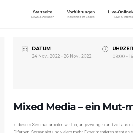
Startseite
Vorführungen
Live-Online
News & Aktionen
Kostenlos im Laden
Live & interak
DATUM
UHRZEI
24 Nov.. 2022
- 26 Nov.. 2022
09:00 - 1
Mixed Media – ein Mut-
In diesem Seminar arbeiten wir frei, ungezwungen und voll aus d
Ölfarben, Spraypaint und vielem mehr. Experimentieren steht an er