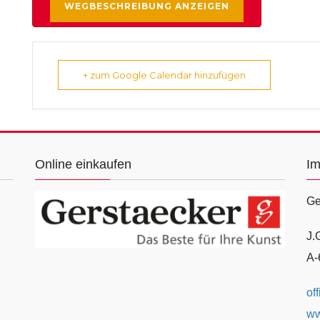
+ zum Google Calendar hinzufügen
Online einkaufen
I
Ge
J.
A-
of
ww