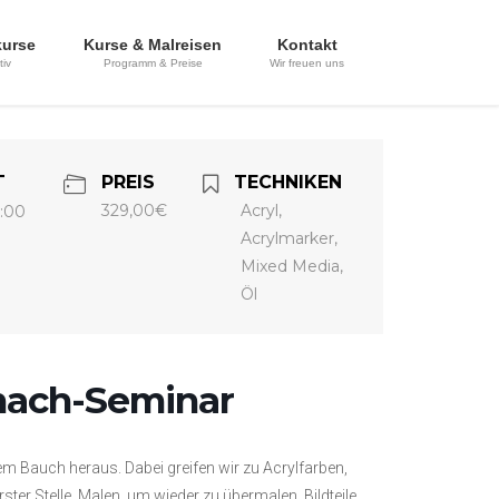
kurse
Kurse & Malreisen
Kontakt
tiv
Programm & Preise
Wir freuen uns
T
PREIS
TECHNIKEN
329,00€
Acryl,
6:00
Acrylmarker,
Mixed Media,
Öl
mach-Seminar
em Bauch heraus. Dabei greifen wir zu Acrylfarben,
ster Stelle. Malen, um wieder zu übermalen. Bildteile