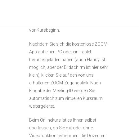
Zugangslink für ZOOM sowie eine
Meeting-ID und die Arbeitsunterlagen
(Guide) erhalten Sie spätestens 7 Tage
vor Kursbeginn.
Nachdem Sie sich die kostenlose ZOOM-
App auf einen PC oder ein Tablet
heruntergeladen haben (auch Handy ist
möglich, aber der Bildschirm ist hier sehr
klein), klicken Sie auf den von uns
erhaltenen ZOOM-Zugangslink. Nach
Eingabe der Meeting-ID werden Sie
automatisch zum virtuellen Kursraum
weitergeleitet.
Beim Onlinekurs ist es Ihnen selbst
überlassen, ob Sie mit oder ohne
Videofunktion teilnehmen. Die Dozenten