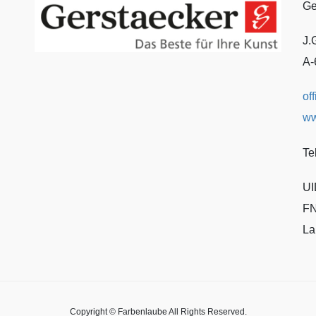
Ge
J.
A-
of
ww
Te
UI
FN
La
Copyright © Farbenlaube All Rights Reserved.