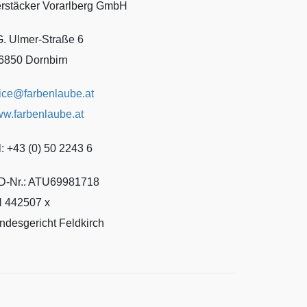
rstäcker Vorarlberg GmbH
G. Ulmer-Straße 6
6850 Dornbirn
fice@farbenlaube.at
w.farbenlaube.at
l: +43 (0) 50 2243 6
D-Nr.: ATU69981718
 442507 x
ndesgericht Feldkirch