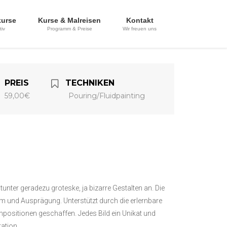
kurse
Kurse & Malreisen
Kontakt
tiv
Programm & Preise
Wir freuen uns
PREIS
TECHNIKEN
59,00€
Pouring/Fluidpainting
er geradezu groteske, ja bizarre Gestalten an. Die
orm und Ausprägung. Unterstützt durch die erlernbare
mpositionen geschaffen. Jedes Bild ein Unikat und
ation.