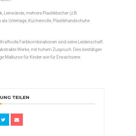
ck, Leinwände, mehrere Plastikbecher (z.B.
 als Unterlage, Küchenrolle, Plastikhandschuhe.
 Kraftvolle Farbkombinationen sind seine Leidenschaft.
 abstrakte Werke, mit hohem Zuspruch. Dies bestätigen
ge Malkurse für Kinder wie für Erwachsene.
UNG TEILEN