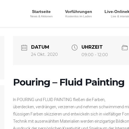
Startseite
Vorführungen
Live-Online
News & Aktionen
Kostenlos im Laden
Live & interak
DATUM
UHRZEIT
24 Okt.. 2020
09:00 - 12:00
Pouring – Fluid Painting
In POURING und FLUID PAINTING fließen die Farben,
überdecken, verdrängen, verzerren und nehmen schwimmend mitunt
flüssigen Farben skizzieren und entwickeln sich in vielfältiger F
Technik mit auserwählten Materialien werden einzigartige Bildko
Ausdruck der persönlichen Kreativität und Spielraum der Interpret