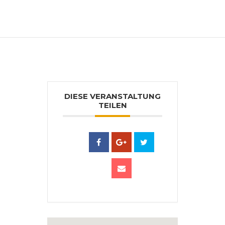
und bei der Sommerakademie Bruneck.
Ausstellungen im In- und Ausland. Lebt
und arbeitet in Hörbranz, Vlbg.
DIESE VERANSTALTUNG
TEILEN