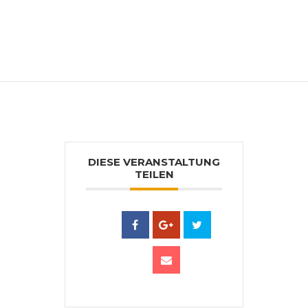
weitergibt, die diese Technik erlernen
wollen. Ausstellungen im Inland und
Ausland zeugen von seiner Popularität.
Bilder befinden sich in öﬀentlichem Raum
und in Privatbesitz.
DIESE VERANSTALTUNG
TEILEN