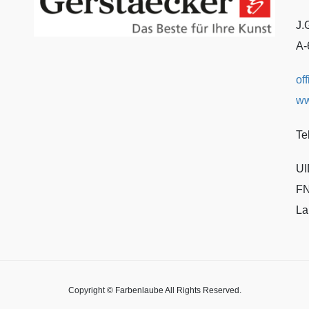
J.
A-
of
ww
Te
UI
FN
La
Copyright © Farbenlaube All Rights Reserved.