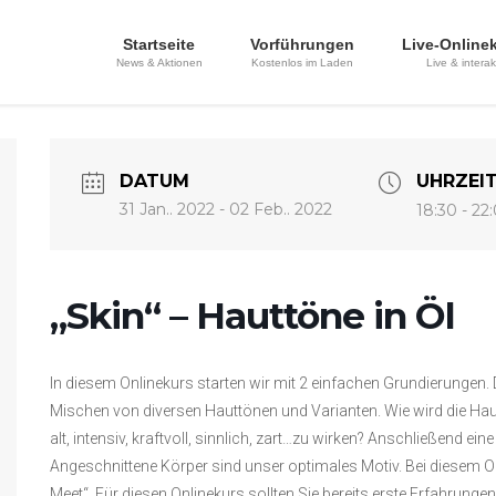
Startseite
Vorführungen
Live-Online
News & Aktionen
Kostenlos im Laden
Live & interak
DATUM
UHRZEI
31 Jan.. 2022
- 02 Feb.. 2022
18:30 - 22
„Skin“ – Hauttöne in Öl
In diesem Onlinekurs starten wir mit 2 einfachen Grundierungen
Mischen von diversen Hauttönen und Varianten. Wie wird die Haut
alt, intensiv, kraftvoll, sinnlich, zart…zu wirken? Anschließend ein
Angeschnittene Körper sind unser optimales Motiv. Bei diesem Onl
Meet“. Für diesen Onlinekurs sollten Sie bereits erste Erfahrung