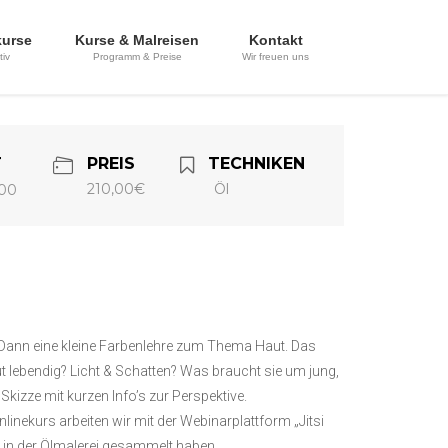
kurse
Kurse & Malreisen
Kontakt
tiv
Programm & Preise
Wir freuen uns
T
PREIS
TECHNIKEN
210,00€
Öl
:00
. Dann eine kleine Farbenlehre zum Thema Haut. Das
 lebendig? Licht & Schatten? Was braucht sie um jung,
e Skizze mit kurzen Info’s zur Perspektive.
inekurs arbeiten wir mit der Webinarplattform „Jitsi
en in der Ölmalerei gesammelt haben.