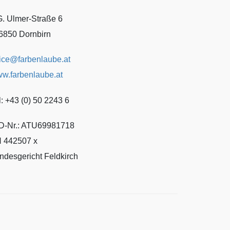
G. Ulmer-Straße 6
6850 Dornbirn
fice@farbenlaube.at
w.farbenlaube.at
l: +43 (0) 50 2243 6
D-Nr.: ATU69981718
 442507 x
ndesgericht Feldkirch