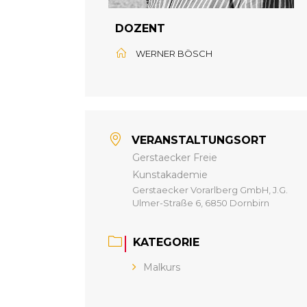
DOZENT
WERNER BÖSCH
VERANSTALTUNGSORT
Gerstaecker Freie
Kunstakademie
Gerstaecker Vorarlberg GmbH, J.G.
Ulmer-Straße 6, 6850 Dornbirn
KATEGORIE
Malkurs