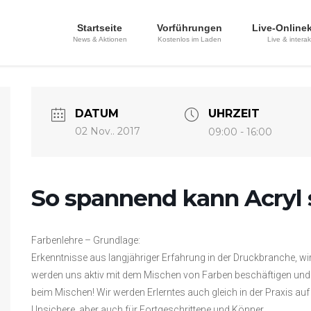
Startseite
Vorführungen
Live-Online
News & Aktionen
Kostenlos im Laden
Live & interak
DATUM
UHRZEIT
02 Nov.. 2017
09:00 - 16:00
So spannend kann Acryl 
Farbenlehre – Grundlage:
Erkenntnisse aus langjähriger Erfahrung in der Druckbranche, wir
werden uns aktiv mit dem Mischen von Farben beschäftigen und E
beim Mischen! Wir werden Erlerntes auch gleich in der Praxis auf
Unsichere, aber auch für Fortgeschrittene und Könner.