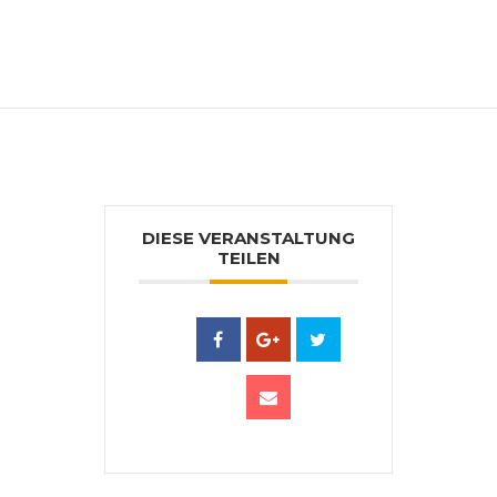
„Druck trifft Aquarell“. Versiert in allen
gängigen Zeichen- und Maltechniken,
spezialisiert auf MixedMedia und
experimentelle Drucktechniken.
DIESE VERANSTALTUNG
TEILEN