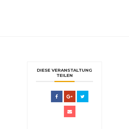
Pinsel (groß, klein und breit), Spachteln,
Malfetzen, Kohle, Bleistifte, Papier, Fixativ,
Acrylfarben, Acrylbinder, div. Leinwände.
Malmaterial kann vor Ort zugekauft
werden.
DIESE VERANSTALTUNG
TEILEN