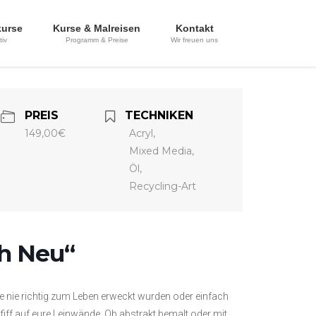
kurse
Kurse & Malreisen
Kontakt
tiv
Programm & Preise
Wir freuen uns
PREIS
TECHNIKEN
149,00€
Acryl,
Mixed Media,
Öl,
Recycling-Art
ch Neu“
e nie richtig zum Leben erweckt wurden oder einfach
Pfiff auf eure Leinwände. Ob abstrakt bemalt oder mit