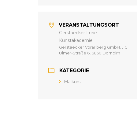
VERANSTALTUNGSORT
Gerstaecker Freie
Kunstakademie
Gerstaecker Vorarlberg GmbH, J.G.
Ulmer-Straße 6, 6850 Dornbirn
KATEGORIE
Malkurs