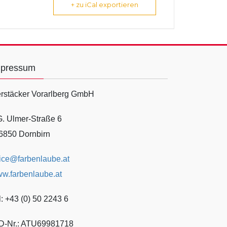
+ zu iCal exportieren
mpressum
rstäcker Vorarlberg GmbH
G. Ulmer-Straße 6
6850 Dornbirn
fice@farbenlaube.at
w.farbenlaube.at
l: +43 (0) 50 2243 6
D-Nr.: ATU69981718