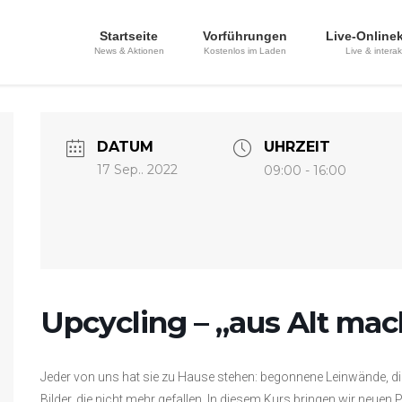
Startseite
Vorführungen
Live-Online
News & Aktionen
Kostenlos im Laden
Live & interak
DATUM
UHRZEIT
17 Sep.. 2022
09:00 - 16:00
Upcycling – „aus Alt ma
Jeder von uns hat sie zu Hause stehen: begonnene Leinwände, di
Bilder, die nicht mehr gefallen. In diesem Kurs bringen wir neuen 