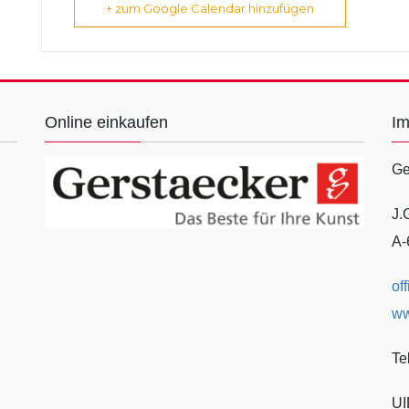
+ zum Google Calendar hinzufügen
Online einkaufen
I
Ge
J.
A-
of
ww
Te
UI