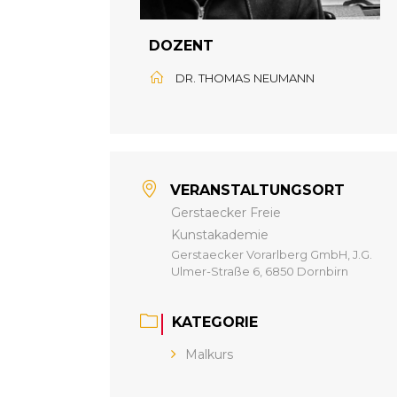
DOZENT
DR. THOMAS NEUMANN
VERANSTALTUNGSORT
Gerstaecker Freie
Kunstakademie
Gerstaecker Vorarlberg GmbH, J.G.
Ulmer-Straße 6, 6850 Dornbirn
KATEGORIE
Malkurs