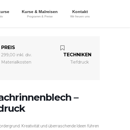
kurse
Kurse & Malreisen
Kontakt
tiv
Programm & Preise
Wir freuen uns
PREIS
TECHNIKEN
299,00 inkl. div.
Materialkosten
Tiefdruck
Dachrinnenblech –
druck
rdergrund. Kreativität und überraschende Ideen führen