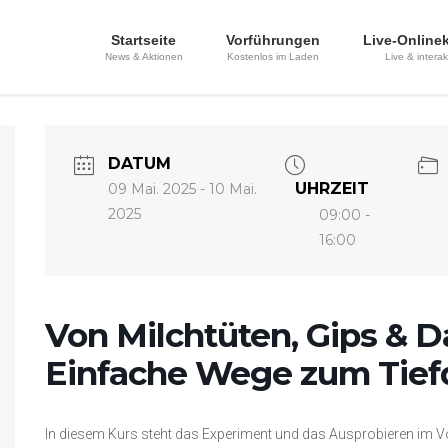
Startseite
Vorführungen
Live-Online
News & Aktionen
Kostenlos im Laden
Live & interak
DATUM
UHRZEIT
09 Mai. 2025
- 10 Mai.
2025
09:00 -
16:00
Von Milchtüten, Gips & 
Einfache Wege zum Tief
In diesem Kurs steht das Experiment und das Ausprobieren im Vo