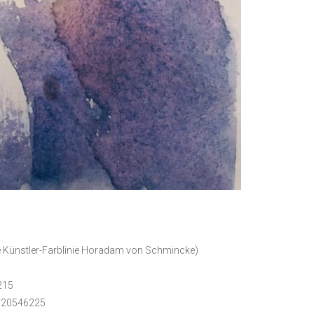
 Künstler-Farblinie Horadam von Schmincke)
1
215
. 20546225