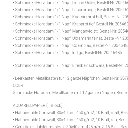
• Schmincke Horadam 1/1 Napf, Lichter Ocker, Bestell-Nr. 2054
• Schmincke Horadam 1/1 Napf, Lasurorange, Bestell-Nr. 2054
• Schmincke Horadam 1/1 Napf, Kadmiumrot hell, Bestell-Nr. 2
• Schmincke Horadam 1/1 Napf, Krapprot tief, Bestell-Nr. 20546
• Schmincke Horadam 1/1 Napf, Manganviolett, Bestell-Nr. 205
• Schmincke Horadam 1/1 Napf, Ultramarin feinst, Bestell-Nr. 2
• Schmincke Horadam 1/1 Napf, Coelinblau, Bestell-Nr. 2054648
• Schmincke Horadam 1/1 Napf, Indigo, Bestell-Nr. 20546485
• Schmincke Horadam 1/1 Napf, Elfenbeinschwarz, Bestell-Nr. 
• Leerkasten Metallkasten für 12 ganze Näpfchen, Bestell-Nr. 387
ODER
Schmincke Horadam Metallkasten mit 12 ganzen Näpfen, Bestell
AQUARELLPAPIER (1 Block)
• Hahnemühle Cornwall, 30×40 cm, 450 g/m2, 10 Blatt, matt, Best
• Hahnemühle Cornwall, 30×40 cm, 450 g/m2, 10 Blatt, rau, Beste
• Gerstäcker Jubiläumsblock, 30×40 cm, 425 g/m2, 15 Blatt, Best