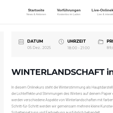
Startseite
Vorführungen
Live-Online
News & Aktionen
Kostenlos im Laden
Live & interak
DATUM
UHRZEIT
PR
05 Dez.. 2025
89,
18:00 - 21:00
WINTERLANDSCHAFT in 
In diesem Onlinekurs steht die Winterstimmung als Hauptdarsteller
die Lichteffekte und Stimmungen des Winters auf deinem Papier
werden verschiedene Aspekte von Winterlandschaften mit farbe
Schritt-für-Schritt werden wir gemeinsam mehrere kleine Kunst
Schattensetzung und Farbgebung ausführlich behandelt.