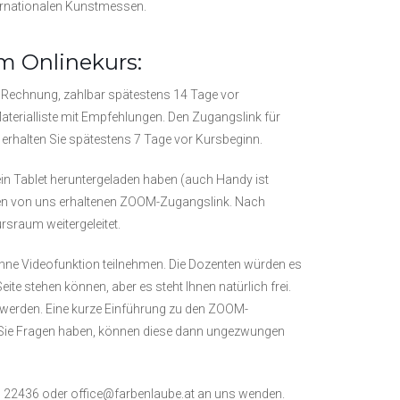
nternationalen Kunstmessen.
m Onlinekurs:
 Rechnung, zahlbar spätestens 14 Tage vor
terialliste mit Empfehlungen. Den Zugangslink für
erhalten Sie spätestens 7 Tage vor Kursbeginn.
n Tablet heruntergeladen haben (auch Handy ist
uf den von uns erhaltenen ZOOM-Zugangslink. Nach
rsraum weitergeleitet.
 ohne Videofunktion teilnehmen. Die Dozenten würden es
eite stehen können, aber es steht Ihnen natürlich frei.
 werden. Eine kurze Einführung zu den ZOOM-
n Sie Fragen haben, können diese dann ungezwungen
0 22436 oder office@farbenlaube.at an uns wenden.