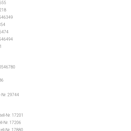
6655
6218
0546349
354
46474
0546494
1
20546780
86
-Nr. 29744
ell-Nr. 17201
ll-Nr. 17206
ell-Nr. 17880