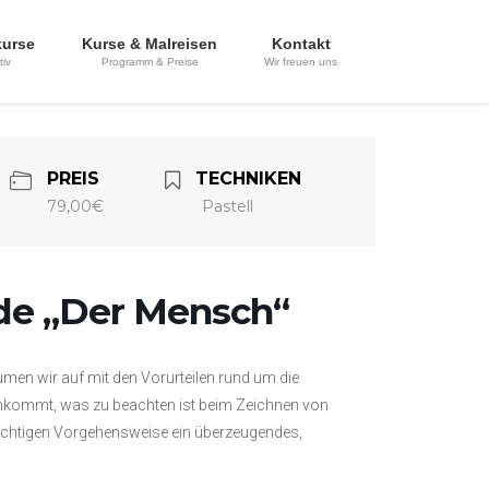
kurse
Kurse & Malreisen
Kontakt
tiv
Programm & Preise
Wir freuen uns
PREIS
TECHNIKEN
79,00€
Pastell
ide „Der Mensch“
umen wir auf mit den Vorurteilen rund um die
k ankommt, was zu beachten ist beim Zeichnen von
richtigen Vorgehensweise ein überzeugendes,