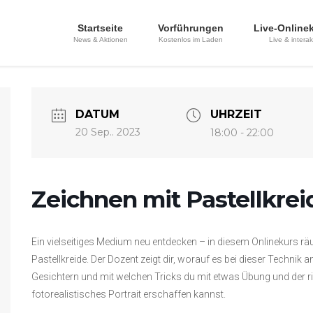
Startseite
Vorführungen
Live-Online
News & Aktionen
Kostenlos im Laden
Live & interak
DATUM
UHRZEIT
20 Sep.. 2023
18:00 - 22:00
Zeichnen mit Pastellkre
Ein vielseitiges Medium neu entdecken – in diesem Onlinekurs rä
Pastellkreide. Der Dozent zeigt dir, worauf es bei dieser Techni
Gesichtern und mit welchen Tricks du mit etwas Übung und der 
fotorealistisches Portrait erschaffen kannst.