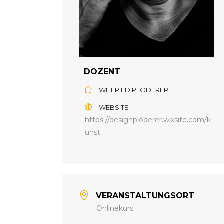
DOZENT
WILFRIED PLODERER
WEBSITE
https://designploderer.wixsite.com/k
unst
VERANSTALTUNGSORT
Onlinekurs