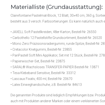
Materialliste (Grundausstattung):
Clairefontaine Pastelmat-Block, 12 Blatt, 30×40 cm, 360 g, Sortie
besteht aus 3 versch. Farbsortierungen. Es kann natürlich auch
• JAXELL Soft Pastellkreiden, 48er Karton, Bestell-Nr. 26550
• Carbothello 12 Pastellstifte Grundsortiment, Bestell-Nr. 26520
• Mono Zero Präzisionsradiergummi, runde Spitze, Bestell-Nr. 2
• Cretacolor Knetgummi, Bestell-Nr. 23855
• PanPastell Soft Mini Applikator, Set mit 12 Stück, Bestell-Nr. 27
• Papierwischer-Set, Bestell-Nr. 23875
• SARAL® Wachsloses TRANSFER-PAPIER Bestell-Nr. 13871
• Tesa Klebeband Sensitive, Bestell-Nr. 33312
• Lascaux Fixativ, 400 ml, Bestell-Nr. 20670
• Latex Einweghandschuhe, z.B. Bestell-Nr. 84613
Die genannten Produkte sind lediglich Empfehlungen bzw. Produkte
auch mit Produkten anderer Marken oder einem verkleinerten So