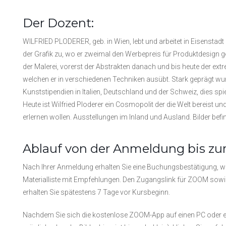
Der Dozent:
WILFRIED PLODERER, geb. in Wien, lebt und arbeitet in Eisenstad
der Grafik zu, wo er zweimal den Werbepreis für Produktdesign g
der Malerei, vorerst der Abstrakten danach und bis heute der ext
welchen er in verschiedenen Techniken ausübt. Stark geprägt wur
Kunststipendien in Italien, Deutschland und der Schweiz, dies spiege
Heute ist Wilfried Ploderer ein Cosmopolit der die Welt bereist un
erlernen wollen. Ausstellungen im Inland und Ausland. Bilder befi
Ablauf von der Anmeldung bis zu
Nach Ihrer Anmeldung erhalten Sie eine Buchungsbestätigung, w
Materialliste mit Empfehlungen. Den Zugangslink für ZOOM sowie 
erhalten Sie spätestens 7 Tage vor Kursbeginn.
Nachdem Sie sich die kostenlose ZOOM-App auf einen PC oder ei