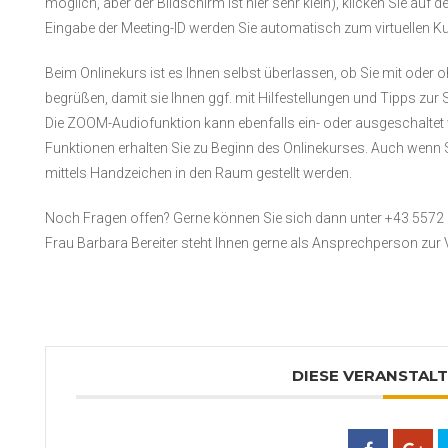
möglich, aber der Bildschirm ist hier sehr klein), klicken Sie a
Eingabe der Meeting-ID werden Sie automatisch zum virtuellen Ku
Beim Onlinekurs ist es Ihnen selbst überlassen, ob Sie mit oder
begrüßen, damit sie Ihnen ggf. mit Hilfestellungen und Tipps zur S
Die ZOOM-Audiofunktion kann ebenfalls ein- oder ausgeschaltet
Funktionen erhalten Sie zu Beginn des Onlinekurses. Auch wen
mittels Handzeichen in den Raum gestellt werden.
Noch Fragen offen? Gerne können Sie sich dann unter +43 5572
Frau Barbara Bereiter steht Ihnen gerne als Ansprechperson zur
DIESE VERANSTALT