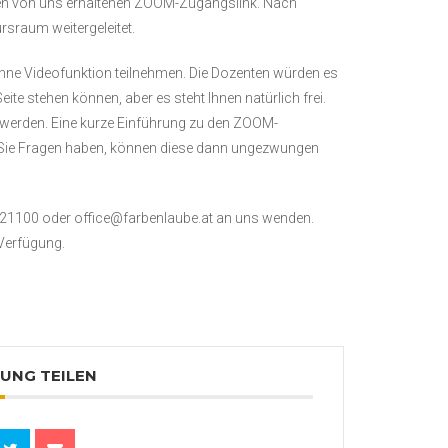
uf den von uns erhaltenen ZOOM-Zugangslink. Nach
rsraum weitergeleitet.
 ohne Videofunktion teilnehmen. Die Dozenten würden es
eite stehen können, aber es steht Ihnen natürlich frei.
 werden. Eine kurze Einführung zu den ZOOM-
n Sie Fragen haben, können diese dann ungezwungen
 21100 oder office@farbenlaube.at an uns wenden.
 Verfügung.
UNG TEILEN