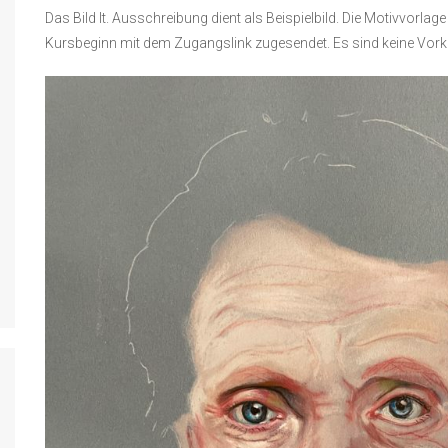
Das Bild lt. Ausschreibung dient als Beispielbild. Die Motivvorl
Kursbeginn mit dem Zugangslink zugesendet. Es sind keine Vork