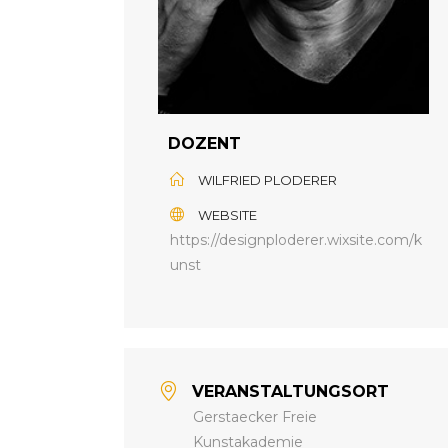
DOZENT
WILFRIED PLODERER
WEBSITE
https://designploderer.wixsite.com/k
unst
VERANSTALTUNGSORT
Gerstaecker Freie
Kunstakademie