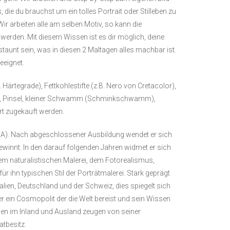
ie du brauchst um ein tolles Portrait oder Stilleben zu
ir arbeiten alle am selben Motiv, so kann die
erden. Mit diesem Wissen ist es dir möglich, deine
staunt sein, was in diesen 2 Maltagen alles machbar ist.
eeignet.
v. Härtegrade), Fettkohlestifte (z.B. Nero von Cretacolor),
er, Pinsel, kleiner Schwamm (Schminkschwamm),
rt zugekauft werden.
dt (A). Nach abgeschlossener Ausbildung wendet er sich
ewinnt. In den darauf folgenden Jahren widmet er sich
rem naturalistischen Malerei, dem Fotorealismus,
ür ihn typischen Stil der Porträtmalerei. Stark geprägt
alien, Deutschland und der Schweiz, dies spiegelt sich
erer ein Cosmopolit der die Welt bereist und sein Wissen
ungen im Inland und Ausland zeugen von seiner
atbesitz.