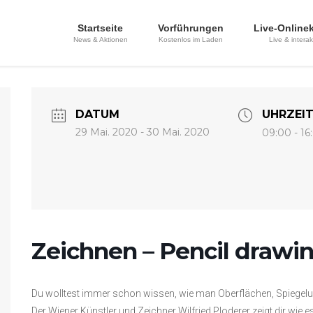
Startseite
Vorführungen
Live-Online
News & Aktionen
Kostenlos im Laden
Live & interak
DATUM
UHRZEI
29 Mai. 2020
- 30 Mai. 2020
09:00 - 16
Zeichnen – Pencil drawi
Du wolltest immer schon wissen, wie man Oberflächen, Spiegelung
Der Wiener Künstler und Zeichner Wilfried Ploderer zeigt dir wie e