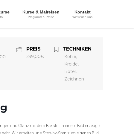
kurse
Kurse & Malreisen
Kontakt
tiv
Programm & Preise
Wir freuen uns
T
PREIS
TECHNIKEN
239,00€
Kohle,
:00
Kreide,
Rötel,
Zeichnen
ng
en und Glanz mit dem Bleistift in einem Bild erzeugt?
s geht. Wir arbeiten uns Step-by-Step zum eigenen Bild