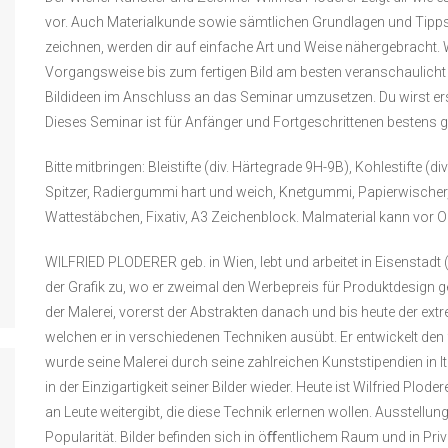
vor. Auch Materialkunde sowie sämtlichen Grundlagen und Tipps, d
zeichnen, werden dir auf einfache Art und Weise nähergebracht. W
Vorgangsweise bis zum fertigen Bild am besten veranschaulicht w
Bildideen im Anschluss an das Seminar umzusetzen.
Du wirst er
Dieses Seminar ist für Anfänger und Fortgeschrittenen bestens g
Bitte mitbringen: Bleistifte (div. Härtegrade 9H-9B), Kohlestifte (di
Spitzer, Radiergummi hart und weich, Knetgummi, Papierwisch
Wattestäbchen, Fixativ, A3 Zeichenblock. Malmaterial kann vor O
WILFRIED PLODERER
geb. in Wien, lebt und arbeitet in Eisensta
der Grafik zu, wo er zweimal den Werbepreis für Produktdesign g
der Malerei, vorerst der Abstrakten danach und bis heute der ext
welchen er in verschiedenen Techniken ausübt. Er entwickelt den f
wurde seine Malerei durch seine zahlreichen Kunststipendien in It
in der Einzigartigkeit seiner Bilder wieder. Heute ist Wilfried Plod
an Leute weitergibt, die diese Technik erlernen wollen. Ausstell
Popularität. Bilder befinden sich in öﬀentlichem Raum und in Priv