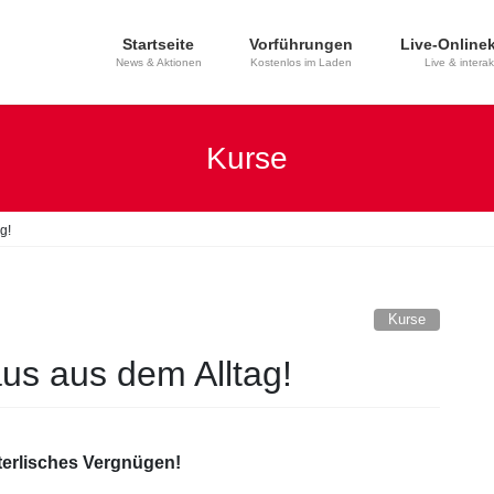
Startseite
Vorführungen
Live-Online
News & Aktionen
Kostenlos im Laden
Live & interak
Kurse
g!
Kurse
us aus dem Alltag!
erlisch
es Vergnügen!